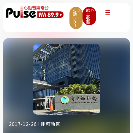
心
線
動
上
i-
收
D
聽
J
即時新聞
2017-12-26