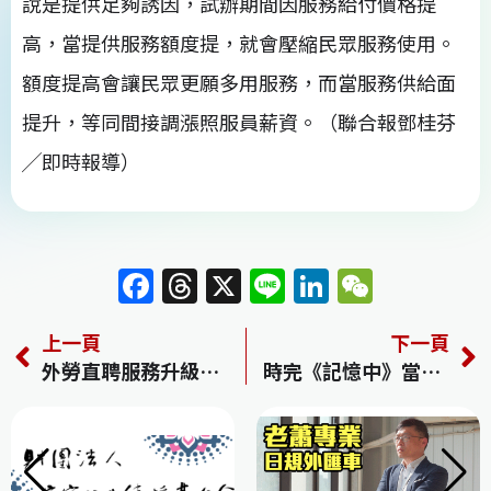
說是提供足夠誘因，試辦期間因服務給付價格提
高，當提供服務額度提，就會壓縮民眾服務使用。
額度提高會讓民眾更願多用服務，而當服務供給面
提升，等同間接調漲照服員薪資。（聯合報鄧桂芬
╱即時報導）
F
T
X
Li
Li
W
a
h
n
n
e
上一頁
下一頁
c
re
e
k
C
外勞直聘服務升級 明年起開辦線上申辦一案到底
時完《記憶中》當少尉 陪唱孤兒淚光閃閃
e
a
e
h
b
d
dI
at
o
s
n