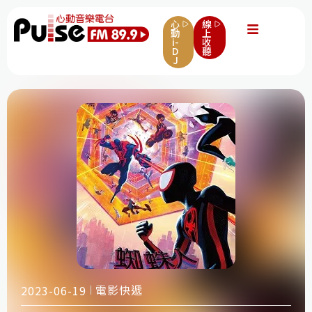
心
線
動
上
i-
收
D
聽
J
電影快遞
2023-06-19