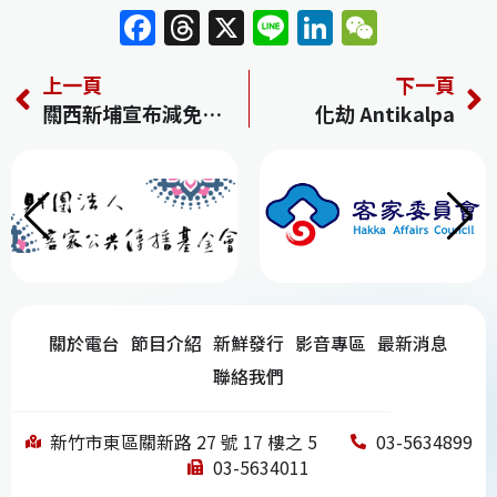
F
T
X
Li
Li
W
a
h
n
n
e
上一頁
下一頁
c
re
e
k
C
關西新埔宣布減免自來水費 水公司將再向汙染業者求償
化劫 Antikalpa
e
a
e
h
b
d
dI
at
o
s
n
o
k
關於電台
節目介紹
新鮮發行
影音專區
最新消息
聯絡我們
新竹市東區關新路 27 號 17 樓之 5
03-5634899
03-5634011