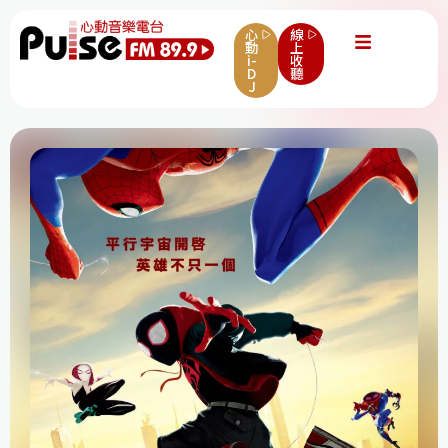
心
線
動
上
i-
收
D
聽
J