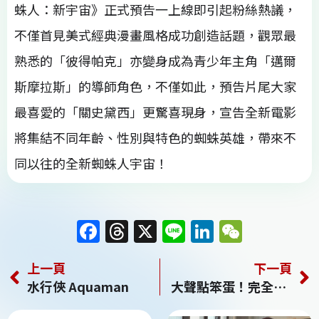
蛛人：新宇宙》正式預告一上線即引起粉絲熱議，
不僅首見美式經典漫畫風格成功創造話題，觀眾最
熟悉的「彼得帕克」亦變身成為青少年主角「邁爾
斯摩拉斯」的導師角色，不僅如此，預告片尾大家
最喜愛的「關史黛西」更驚喜現身，宣告全新電影
將集結不同年齡、性別與特色的蜘蛛英雄，帶來不
同以往的全新蜘蛛人宇宙！
F
T
X
Li
Li
W
a
h
n
n
e
上一頁
下一頁
c
re
e
k
C
水行俠 Aquaman
大聲點笨蛋！完全不知道你在唱什麼 LOUDER! Can’t Hear What You’re Singin’, Wimp!
e
a
e
h