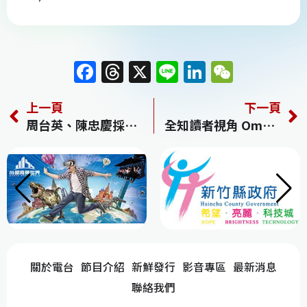
F
T
X
Li
Li
W
a
h
n
n
e
上一頁
下一頁
c
re
e
k
C
周台英、陳忠慶採血研究 也領運發基金補助
全知讀者視角 Omniscient Reader Viewpoint
e
a
e
h
b
d
dI
at
o
s
n
o
k
關於電台
節目介紹
新鮮發行
影音專區
最新消息
聯絡我們