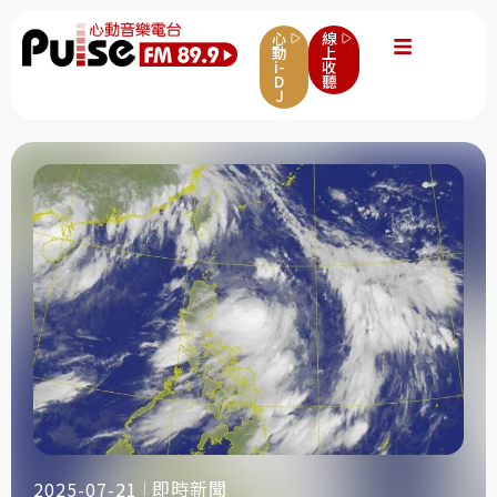
心
線
動
上
i-
收
D
聽
J
即時新聞
2025-07-21