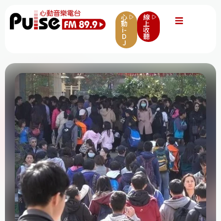
心
線
動
上
i-
收
D
聽
J