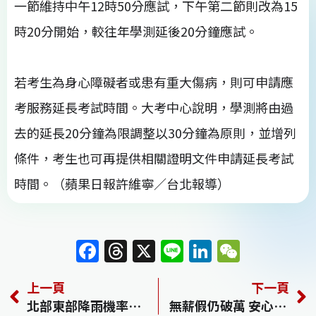
一節維持中午12時50分應試，下午第二節則改為15
時20分開始，較往年學測延後20分鐘應試。
若考生為身心障礙者或患有重大傷病，則可申請應
考服務延長考試時間。大考中心說明，學測將由過
去的延長20分鐘為限調整以30分鐘為原則，並增列
條件，考生也可再提供相關證明文件申請延長考試
時間。（蘋果日報許維寧／台北報導）
F
T
X
Li
Li
W
a
h
n
n
e
上一頁
下一頁
c
re
e
k
C
北部東部降雨機率漸增 早晚涼中南部溫差大
無薪假仍破萬 安心就業延至明年