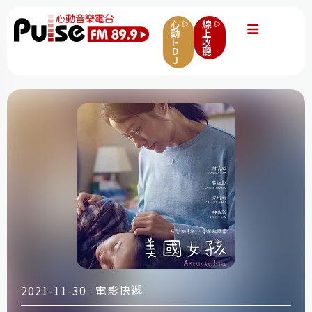
心
線
動
上
i-
收
D
聽
J
電影快遞
2021-11-30