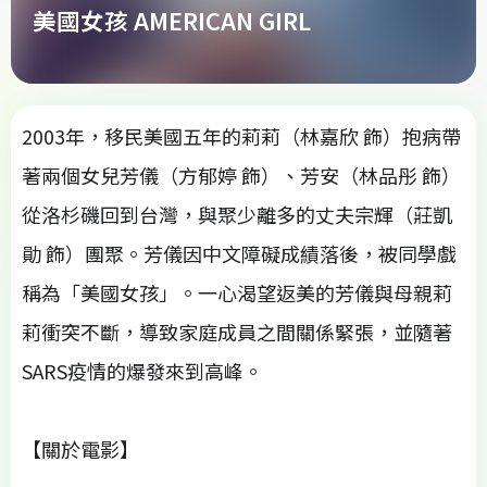
美國女孩 AMERICAN GIRL
2003年，移民美國五年的莉莉（林嘉欣 飾）抱病帶
著兩個女兒芳儀（方郁婷 飾）、芳安（林品彤 飾）
從洛杉磯回到台灣，與聚少離多的丈夫宗輝（莊凱
勛 飾）團聚。芳儀因中文障礙成績落後，被同學戲
稱為「美國女孩」。一心渴望返美的芳儀與母親莉
莉衝突不斷，導致家庭成員之間關係緊張，並隨著
SARS疫情的爆發來到高峰。
【關於電影】