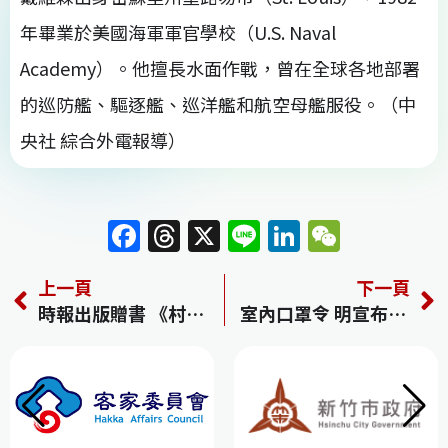
年畢業於美國海軍軍官學校（U.S. Naval
Academy）。他擅長水面作戰，曾在全球各地部署
的巡防艦、驅逐艦、巡洋艦和航空母艦服役。（中
央社 綜合外電報導）
F
T
X
Li
Li
W
a
h
n
n
e
上一頁
下一頁
c
re
e
k
C
時報出版贈書 《村上私藏-懷舊美好的古典
室內口罩令 明宣布分3狀況鬆綁
e
a
e
h
b
d
dI
at
o
s
n
o