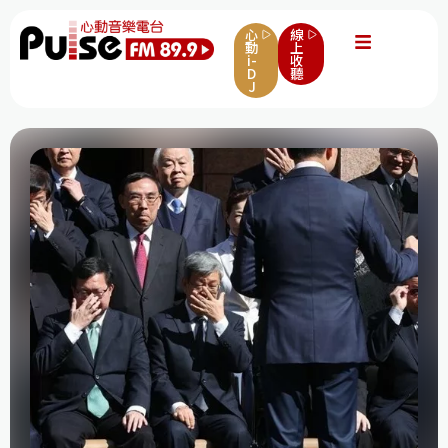
心
線
動
上
i-
收
D
聽
J