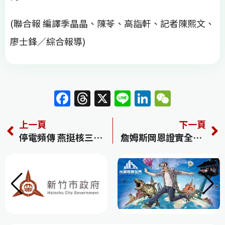
(聯合報 編譯季晶晶、陳苓、高詣軒、記者陳熙文、
廖士鋒／綜合報導)
F
T
X
Li
Li
W
a
h
n
n
e
上一頁
下一頁
c
re
e
k
C
停電頻傳 燕挺核三延役公投 邁促強化電網
詹姆斯岡恩證實全新《神力女超人》電影正在寫！影集也推進中
e
a
e
h
b
d
dI
at
o
s
n
o
k