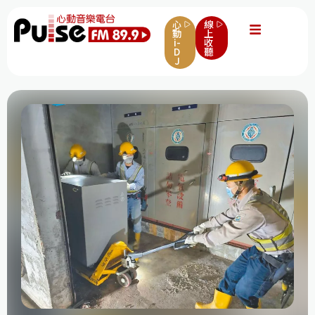
心
線
動
上
i-
收
D
聽
J