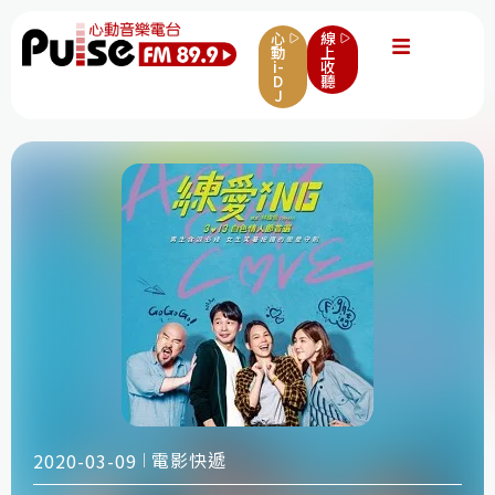
心
線
動
上
i-
收
D
聽
J
電影快遞
2020-03-09