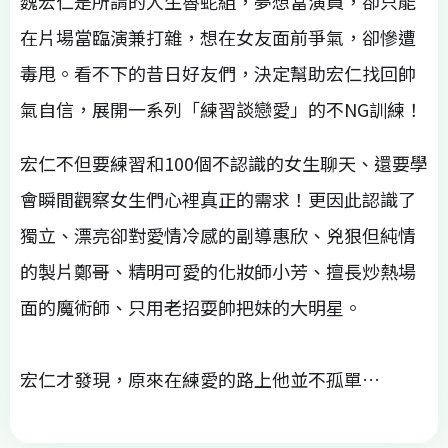
魏宏仁是所謂的人生魯蛇組，夢想當演員，卻只能
在片場當臨演兼打雜，想在女友面前爭氣，卻慘遭
毒甩。看不下的昔日好友們，決定幫助宏仁找回帥
氣自信，展開一系列「練習談戀愛」的不NG訓練！
宏仁不但要練習和100個不認識的女生聊天、還要學
會瞬間觀察女生們心裡真正的需求！更因此認識了
獨立、漂亮卻對愛情冷感的副導惠欣、兇狠但純情
的製片鄭哥、精明可愛的化妝師小芳、擅長炒熱場
面的魔術師、只用老招耍帥把妹的大明星。
宏仁才發現，原來在練愛的路上他並不孤單…