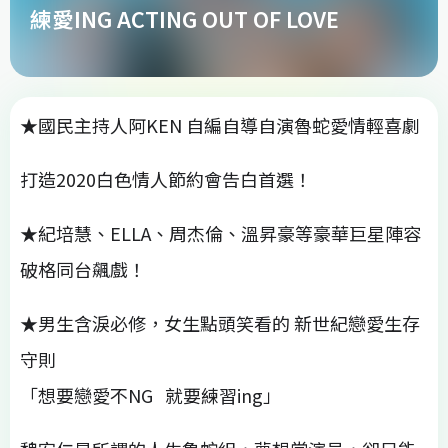
練愛ING ACTING OUT OF LOVE
★國民主持人阿KEN 自編自導自演魯蛇愛情輕喜劇
打造2020白色情人節約會告白首選！
★紀培慧、ELLA、周杰倫、溫昇豪等豪華巨星陣容
破格同台飆戲！
★男生含淚必修，女生點頭笑看的 新世紀戀愛生存
守則
「想要戀愛不NG 就要練習ing」