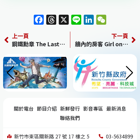
F
T
X
Li
Li
W
a
h
n
n
e
上一頁
下一頁
c
re
e
k
C
鋼鐵勳章 The Last Full Measure
牆內的房客 Girl on the Third Floor
e
a
e
h
b
d
dI
at
o
s
n
o
k
關於電台
節目介紹
新鮮發行
影音專區
最新消息
聯絡我們
新竹市東區關新路 27 號 17 樓之 5
03-5634899