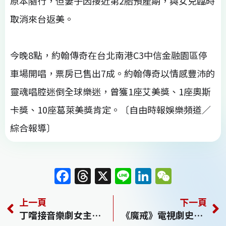
原本隨行，但妻子因接近第2胎預產期，與女兒臨時
取消來台返美。
今晚8點，約翰傳奇在台北南港C3中信金融園區停
車場開唱，票房已售出7成。約翰傳奇以情感豐沛的
靈魂唱腔迷倒全球樂迷，曾獲1座艾美獎、1座奧斯
卡獎、10座葛萊美獎肯定。〔自由時報娛樂頻道／
綜合報導〕
F
T
X
Li
Li
W
a
h
n
n
e
上一頁
下一頁
c
re
e
k
C
丁噹接音樂劇女主角 重新演繹一樣的月光
《魔戒》電視劇史上最貴！拍2季燒147億
e
a
e
h