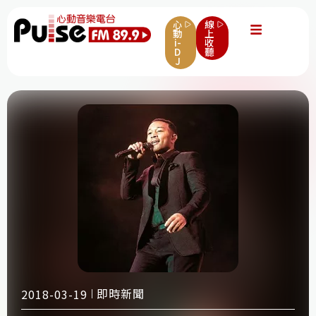
心
線
動
上
i-
收
D
聽
J
即時新聞
2018-03-19