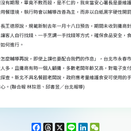
間沒有期限，畢竟不教而殺，是不仁的，我來當安心署長是要維
的用餐環境，執行時會以輔導改善為主，而非以白紙黑字硬性開
署長王德原說，規範新制去年一月十八日預告，期間未收到攤商
、讓客人自行找錢、一手烹調一手找錢等方式，確保食品安全，
序如何進行。
府怎麼輔導再說，即使上課也要配合我們的作息」，台北市永春
達人多，且攤商有時一個人顧攤，多數老闆年齡又高，對電子支
地探查。新北不具名餐館老闆說，政府應考量維護食安可使用的
心。(聯合報 林琮恩、邱書昱／台北報導)
F
T
X
Li
Li
W