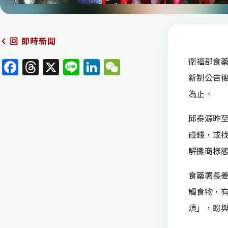
即時新聞
回
衛福部食
F
T
X
Li
Li
W
新制公告
a
h
n
n
e
為止。
c
re
e
k
C
e
a
e
h
邱泰源昨
b
d
dI
at
碰錢，或
o
s
n
解攤商樣
o
食藥署長
k
觸食物，
煩」，盼