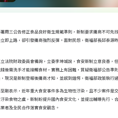
藥署周三公告修正食品良好衛生規範準則，新制要求攤商不可先
後立即上路，卻引發攤商強烈反彈。面對民怨，衛福部長邱泰源
至立法院財政委員會備詢，立委李坤城說，食安新制立意良善，
找錢後需洗手才能接觸食材，實務上有困難，質疑衛福部公告準
態，現況是新制登報後攤商才知，並感到錯愕，衛福部政策執行
姜至剛表示，近年重大食安事件多為生物性汙染，且不少案件是
有汙染食物之虞，新制盼提升國內食安文化，並提出輔導先行、
與業者及全民合作落實食安觀念。