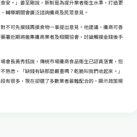
護食安。」姜至剛說，新制是為提升業者衛生水準，打造更
罰，輔導期間會廣泛諮詢攤商及民眾意見。
針對不可先摸錢再摸食物一事提出意見。他建議，攤商可善
食藥署近期將邀集攤商業者及相關協會，討論觸摸金錢後手
市場會長黃秀鈺說，傳統市場攤商食品衛生已認真落實，但
付不熟悉，「缺錢有缺那麼嚴重嗎？乾脆叫我們收起來。」
手段有很多，現在卻選了多數業者最難配合的，顯示政策規