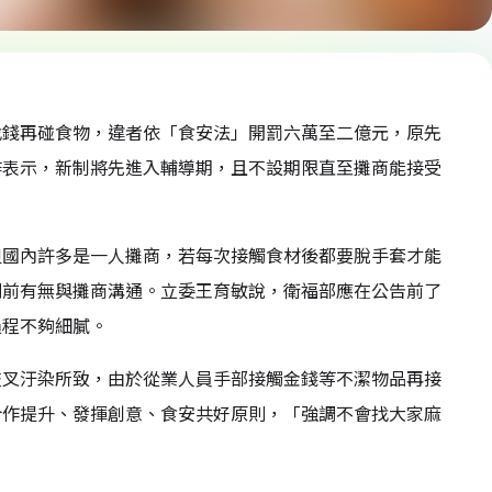
找錢再碰食物，違者依「食安法」開罰六萬至二億元，原先
昨表示，新制將先進入輔導期，且不設期限直至攤商能接受
但國內許多是一人攤商，若每次接觸食材後都要脫手套才能
則前有無與攤商溝通。立委王育敏說，衛福部應在公告前了
過程不夠細膩。
交叉汙染所致，由於從業人員手部接觸金錢等不潔物品再接
合作提升、發揮創意、食安共好原則，「強調不會找大家麻