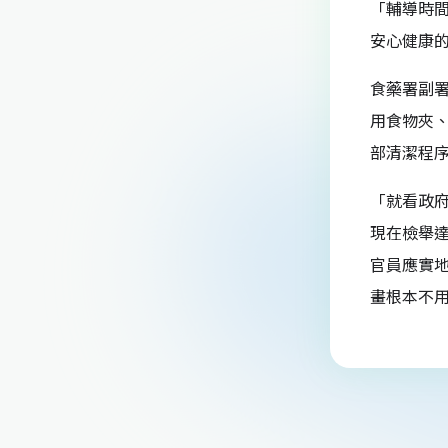
「輔導時
安心健康
食藥署副
用食物夾
部清潔程
「就看政
現在檢舉
官員應實
畫根本不用