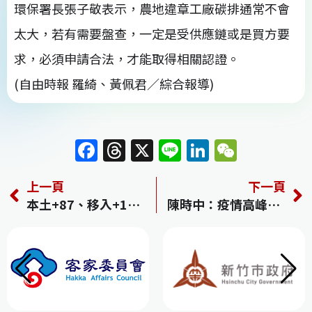
環保署長張子敬表示，農地違章工廠碳排通常不會
太大，若有需要盤查，一定是受供應鏈或是買方要
求，必須申請合法，才能取得相關認證。
(自由時報 羅綺、黃佩君／綜合報導)
F
T
X
Li
Li
W
a
h
n
n
e
上一頁
下一頁
c
re
e
k
C
本土+87、移入+152 雙創今年單日新高
陳時中：疫情高峰還沒到 若單日逾1500例「輕症擬在家隔離」
e
a
e
h
b
d
dI
at
o
s
n
o
k