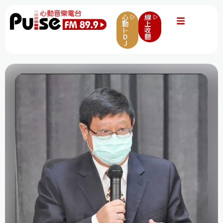
心
線
動
上
i-
收
D
聽
J