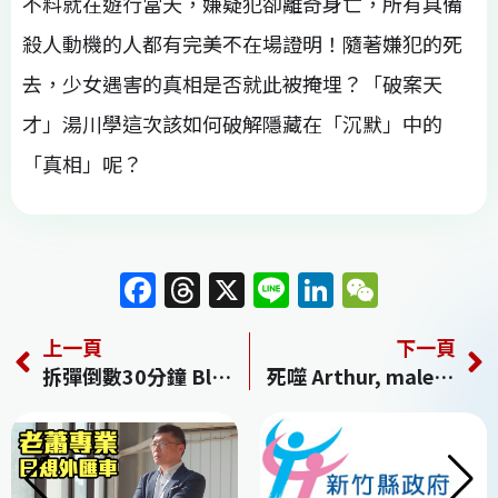
不料就在遊行當天，嫌疑犯卻離奇身亡，所有具備
殺人動機的人都有完美不在場證明！隨著嫌犯的死
去，少女遇害的真相是否就此被掩埋？「破案天
才」湯川學這次該如何破解隱藏在「沉默」中的
「真相」呢？
F
T
X
Li
Li
W
a
h
n
n
e
上一頁
下一頁
c
re
e
k
C
拆彈倒數30分鐘 Blast
死噬 Arthur, malediction
e
a
e
h
b
d
dI
at
o
s
n