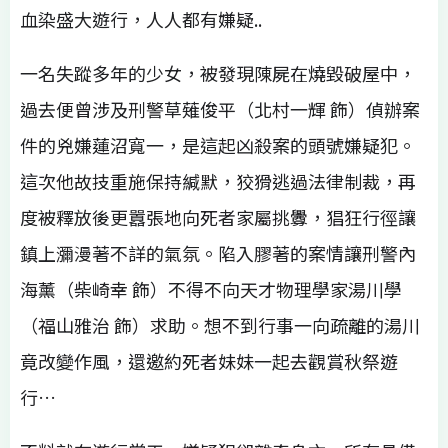
血染盛大遊行，人人都有嫌疑..
一名失蹤多年的少女，被發現陳屍在燒毀破屋中，
過去便曾涉及刑警草薙俊平（北村一輝 飾）偵辦案
件的兇嫌蓮沼寬一，是這起凶殺案的頭號嫌疑犯。
這次他故技重施保持緘默，狡猾逃過法律制裁，再
度被釋放後更囂張地向死者家屬挑釁，猖狂行徑讓
鎮上瀰漫著不詳的氣氛。陷入膠著的案情讓刑警內
海薰（柴崎幸 飾）不得不向天才物理學家湯川學
（福山雅治 飾）求助。想不到行事一向疏離的湯川
竟改變作風，還邀約死者妹妹一起去觀賞秋祭遊
行…