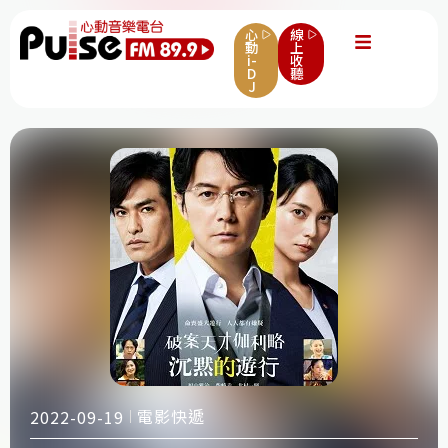
心
線
動
上
i-
收
D
聽
J
電影快遞
2022-09-19