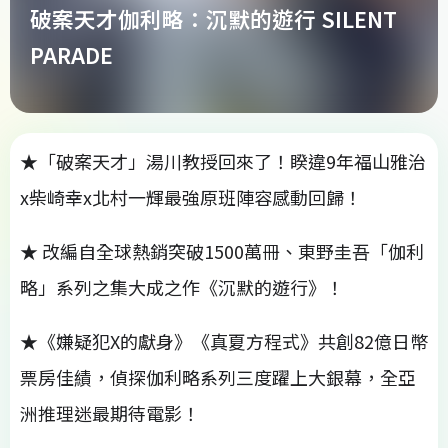
破案天才伽利略：沉默的遊行 SILENT
PARADE
★「破案天才」湯川教授回來了！睽違9年福山雅治
x柴崎幸x北村一輝最強原班陣容感動回歸！
★ 改編自全球熱銷突破1500萬冊、東野圭吾「伽利
略」系列之集大成之作《沉默的遊行》！
★《嫌疑犯X的獻身》《真夏方程式》共創82億日幣
票房佳績，偵探伽利略系列三度躍上大銀幕，全亞
洲推理迷最期待電影！