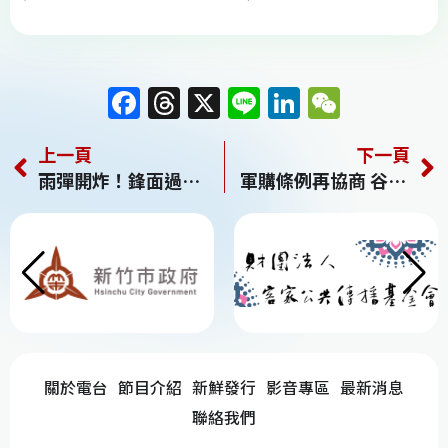
F
T
X
Li
Li
W
a
h
n
n
e
上一頁
下一頁
c
re
e
k
C
雨彈開炸！鋒面過境全台轉涼 把握週日好天氣下週再變天
軍購條例再協商 谷立言籲通過「全面性」特別預算
e
a
e
h
b
d
dI
at
o
s
n
o
k
關於電台
節目介紹
新鮮發行
影音專區
最新消息
聯絡我們