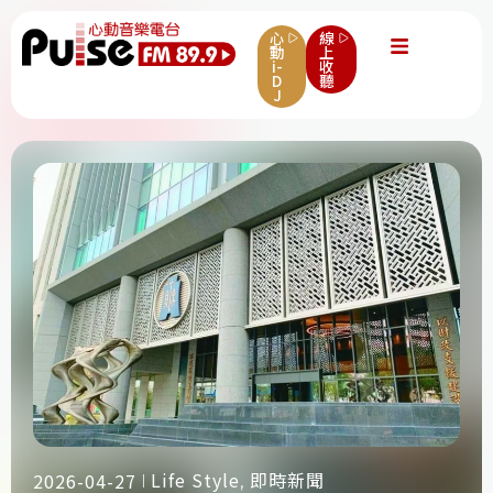
心
線
動
上
i-
收
D
聽
J
Life Style
即時新聞
2026-04-27
,