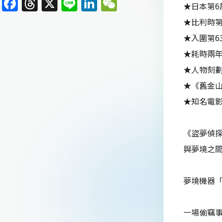
F
T
X
Li
Li
W
★日本第6
a
h
n
n
e
★比利時第
c
re
e
k
C
★入圍第6
e
a
e
h
★耗時兩
b
d
dI
at
★人物刻
o
s
n
★《舊金
o
★知名電
k
《盜夢偵探
與夢境之
夢境機器「
一場偷竊事