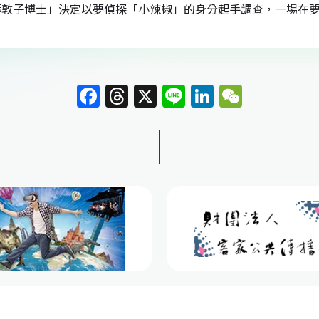
葉敦子博士」決定以夢偵探「小辣椒」的身分起手調查，一場在
F
T
X
Li
Li
W
a
h
n
n
e
c
re
e
k
C
e
a
e
h
b
d
dI
at
o
s
n
o
k