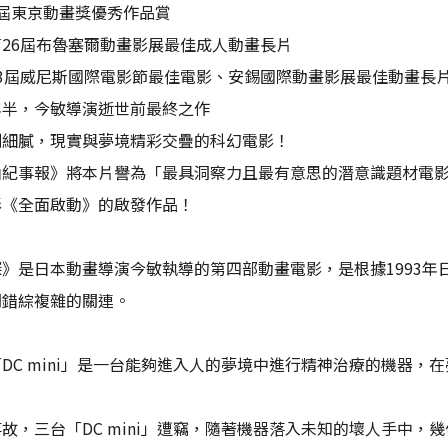
屆東京動畫獎優秀作品賞
26屆布魯塞爾動畫影展最佳成人動畫長片
3屆威尼斯國際電影節最佳電影、安錫國際動畫影展最佳動畫長
年半，今敏導演逝世前最終之作
劃細膩，現實與夢境精彩交疊的科幻電影！
山紀事報》將本片譽為「最具洞察力且最有意思的潛意識題材電
影《全面啟動》的啟發作品！
》是日本動畫導演今敏執導的第四部動畫電影，是根據1993
間錯綜複雜的關連。
DC mini」是一台能夠進入人的夢境中進行精神治療的機器
故，三台「DC mini」遭竊，隨著機器落入未知的壞人手中