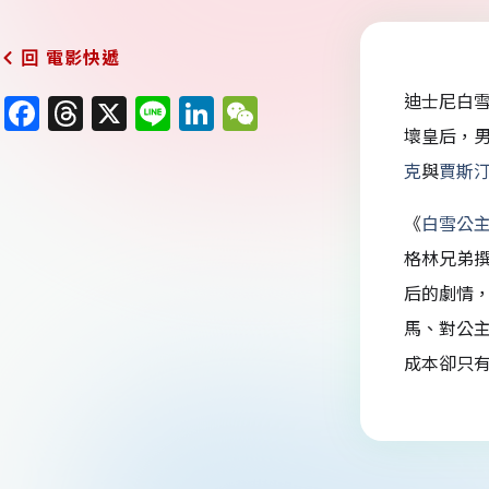
電影快遞
回
迪士尼白
F
T
X
Li
Li
W
壞皇后，
a
h
n
n
e
克
與
賈斯
c
re
e
k
C
e
a
e
h
《
白雪公
b
d
dI
at
格林兄弟撰
o
s
n
后的劇情
o
馬、對公
k
成本卻只有