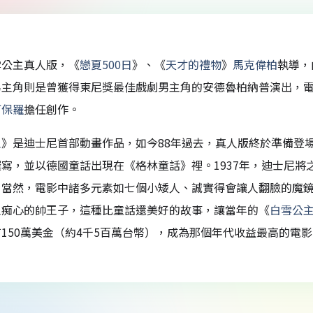
雪公主真人版，《
戀夏500日
》、《
天才的禮物
》
馬克偉柏
執導，
男主角則是曾獲得東尼獎最佳戲劇男主角的安德魯柏納普演出，
汀保羅
擔任創作。
主
》是迪士尼首部動畫作品，如今88年過去，真人版終於準備登場
寫，並以德國童話出現在《格林童話》裡。1937年，迪士尼
，當然，電影中諸多元素如七個小矮人、誠實得會讓人翻臉的魔
主痴心的帥王子，這種比童話還美好的故事，讓當年的《
白雪公
150萬美金（約4千5百萬台幣），成為那個年代收益最高的電影