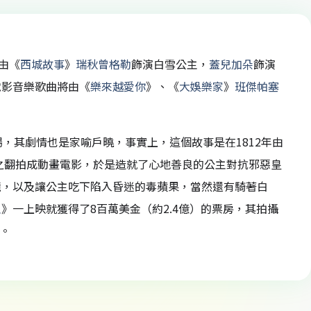
由《
西城故事
》
瑞秋曾格勒
飾演白雪公主，
蓋兒加朵
飾演
電影音樂歌曲將由《
樂來越愛你
》、《
大娛樂家
》
班傑帕塞
，其劇情也是家喻戶曉，事實上，這個故事是在1812年由
將之翻拍成動畫電影，於是造就了心地善良的公主對抗邪惡皇
鏡，以及讓公主吃下陷入昏迷的毒蘋果，當然還有騎著白
主
》一上映就獲得了8百萬美金（約2.4億）的票房，其拍攝
。