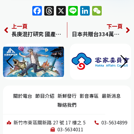
F
T
X
Li
Li
W
a
h
n
n
e
上一頁
下一頁
c
re
e
k
C
長庚混打研究 國產疫苗也納入
日本共贈台334萬劑疫苗 陳時中：可打15%台灣人
e
a
e
h
b
d
dI
at
o
s
n
o
k
關於電台
節目介紹
新鮮發行
影音專區
最新消息
聯絡我們
新竹市東區關新路 27 號 17 樓之 5
03-5634899
03-5634011