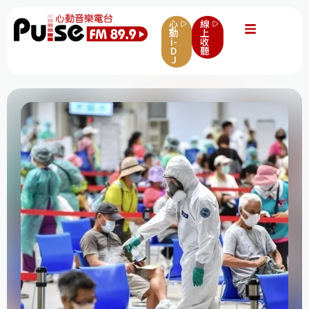
心
線
動
上
i-
收
D
聽
J