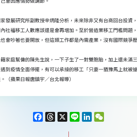
自己會因應情勢做調節。
國家發展研究所副教授辛炳隆分析，未來除非又有台商回台投資
國內社福移工人數應該還是會再增加。至於營造業移工門檻問題
能也會吵著也要開放，但這類工作都是內需產業，沒有國際競爭
外籍家庭幫傭的陳先生說，一下子生了一對雙胞胎，加上還未滿
到遇到疫情全面停擺，有可以承接的移工「只要一猶豫馬上就被搶
法。（蘋果日報唐鎮宇／台北報導）
F
T
X
Li
Li
W
a
h
n
n
e
c
re
e
k
C