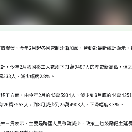
情爆發，今年2月起各國管制逐漸加嚴，勞動部最新統計顯示，截
計，今年2月我國移工人數創下71萬9487人的歷史新高點，但之
萬333人，減少幅度2.8%。
移工方面，由今年2月的45萬5934人，減少到8月底的44萬4251
26萬3553人，到8月減少到25萬4903人，下滑幅度3.3%。
長林三貴表示，主要是跨國人員移動減少，政策上也鼓勵僱主延