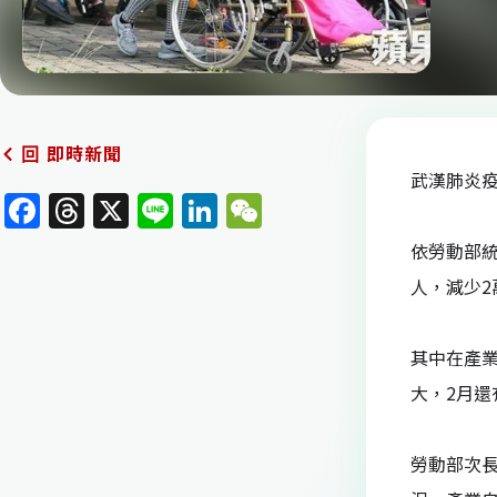
即時新聞
回
武漢肺炎疫
F
T
X
Li
Li
W
a
h
n
n
e
依勞動部統
c
re
e
k
C
人，減少2
e
a
e
h
b
d
dI
at
其中在產業
o
s
n
大，2月還有
o
k
勞動部次