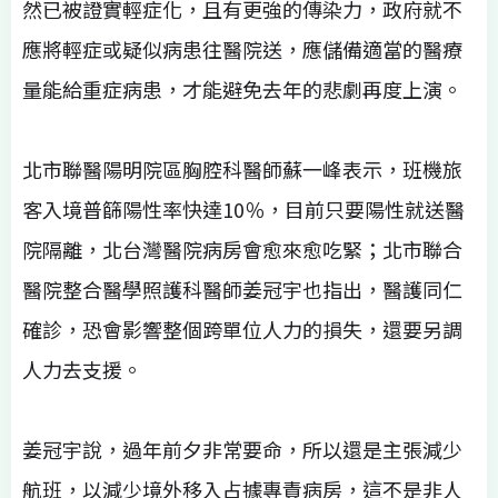
然已被證實輕症化，且有更強的傳染力，政府就不
應將輕症或疑似病患往醫院送，應儲備適當的醫療
量能給重症病患，才能避免去年的悲劇再度上演。
北市聯醫陽明院區胸腔科醫師蘇一峰表示，班機旅
客入境普篩陽性率快達10％，目前只要陽性就送醫
院隔離，北台灣醫院病房會愈來愈吃緊；北市聯合
醫院整合醫學照護科醫師姜冠宇也指出，醫護同仁
確診，恐會影響整個跨單位人力的損失，還要另調
人力去支援。
姜冠宇說，過年前夕非常要命，所以還是主張減少
航班，以減少境外移入占據專責病房，這不是非人