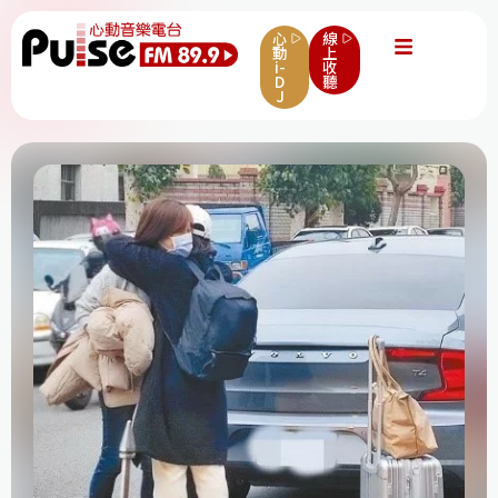
心
線
動
上
i-
收
D
聽
J