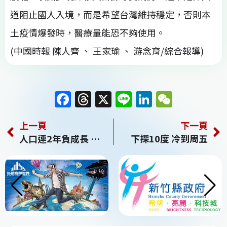
道阻止國人入境，而是希望台灣維持穩定，否則本
土疫情爆發時，醫療量能恐不夠使用。
(中國時報 陳人齊 、 王家瑜 、 游念育/綜合報導)
F
T
X
Li
Li
W
a
h
n
n
e
上一頁
下一頁
c
re
e
k
C
人口連2年負成長 去年新生兒剩15.3萬再創新低
下探10度 冷到周五
e
a
e
h
b
d
dI
at
o
s
n
o
k