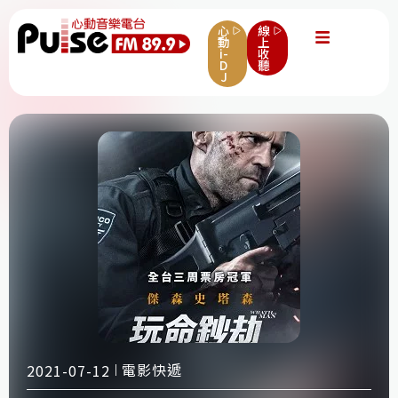
心
線
動
上
i-
收
D
聽
J
電影快遞
2021-07-12