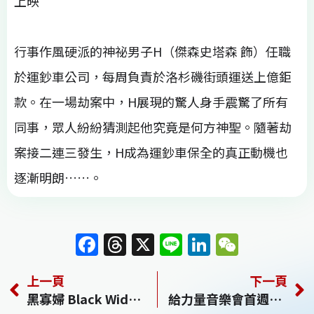
上映
行事作風硬派的神祕男子H（傑森史塔森 飾）任職
於運鈔車公司，每周負責於洛杉磯街頭運送上億鉅
款。在一場劫案中，H展現的驚人身手震驚了所有
同事，眾人紛紛猜測起他究竟是何方神聖。隨著劫
案接二連三發生，H成為運鈔車保全的真正動機也
逐漸明朗……。
F
T
X
Li
Li
W
a
h
n
n
e
上一頁
下一頁
c
re
e
k
C
黑寡婦 Black Widow
給力量音樂會首週吸20萬人觀看 蔡總統感謝醫護
e
a
e
h