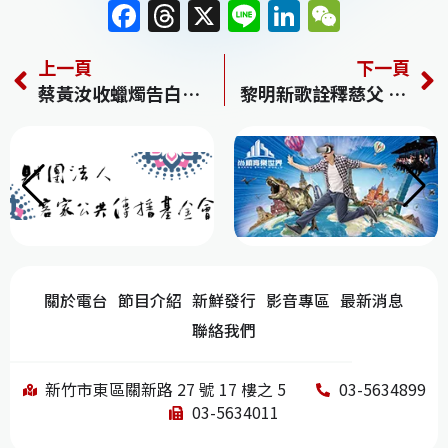
F
T
X
Li
Li
W
a
h
n
n
e
上一頁
下一頁
c
re
e
k
C
蔡黃汝收蠟燭告白「像極了偶像劇」
黎明新歌詮釋慈父 天王秒變暖爸
e
a
e
h
b
d
dI
at
o
s
n
o
k
關於電台
節目介紹
新鮮發行
影音專區
最新消息
聯絡我們
新竹市東區關新路 27 號 17 樓之 5
03-5634899
03-5634011