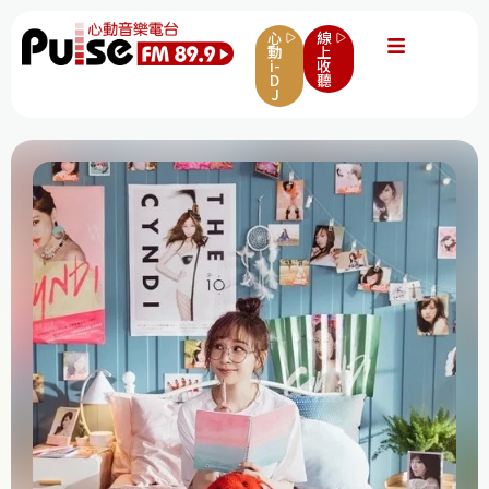
心
線
動
上
i-
收
D
聽
J