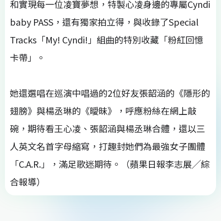
和實現每一位凌寶夢想，特製心凌身邊的專屬Cyndi
baby PASS，還有獨家拍立得，與收錄了Special
Tracks「My! Cyndi!」組曲的特別收藏「粉紅回憶
卡帶」。
她還選唱在巡演中唱過的2位好友張韶涵的《隱形的
翅膀》與楊丞琳的《曖昧》，呼應粉絲在網上敲
碗，期待看王心凌、張韶涵與楊丞琳合體，還以三
人英文名首字母縮寫，打趣封她們為最強女子團體
「C.A.R.」，滿足歌迷期待。（蘋果日報李志展╱綜
合報導）