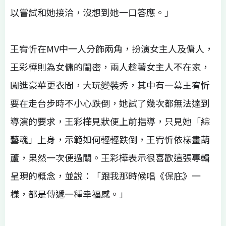
以嘗試和她接洽，沒想到她一口答應。」
王宥忻在MV中一人分飾兩角，扮演女主人及傭人，
王彩樺則為女傭的閨密，兩人趁著女主人不在家，
闖進豪華更衣間，大玩變裝秀，其中有一幕王宥忻
要在走台步時不小心跌倒，她試了幾次都無法達到
導演的要求，王彩樺見狀便上前指導，只見她「綜
藝魂」上身，示範如何輕輕跌倒，王宥忻依樣畫葫
蘆，果然一次便過關。王彩樺表示很喜歡這張專輯
呈現的概念，並說：「跟我那時候唱《保庇》一
樣，都是傳遞一種幸福感。」