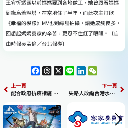
王宥忻透露以前媽媽要到各地做工，她曾跟著媽媽
到綠島蓋燈塔，在當地住了半年，而此次主打歌
《幸福的模樣》MV也到綠島拍攝，讓她感觸良多，
回想起媽媽養家的辛苦，更忍不住紅了眼眶。〔自
由時報吳孟倫／台北報導〕
F
T
X
Li
Li
W
a
h
n
n
e
上一頁
下一頁
c
re
e
k
C
配合政府抗疫措施 黃品源鐵漢照唱
失路人改編台港水泥藏屍案 石知田苦練粵語
e
a
e
h
b
d
dI
at
o
s
n
o