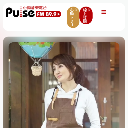
心
線
動
上
i-
收
D
聽
J