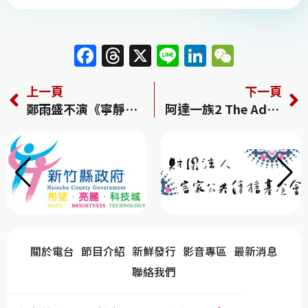
F
T
X
Li
Li
W
a
h
n
n
e
上一頁
下一頁
c
re
e
k
C
鄭雨盛不演《寧靜海》幕後有原因 《魷魚遊戲》李政宰暖心打氣
阿達一族2 The Addams Family 2
e
a
e
h
b
d
dI
at
o
s
n
o
k
關於電台
節目介紹
新鮮發行
影音專區
最新消息
聯絡我們