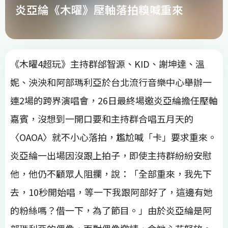
炎亞綸《木曜》壓軸落拍糗喊重來
《木曜4超玩》主持群邰智源、KID、謝坤達、溫
妮、泱泱和阿部瑪利亞於台北流行音樂中心舉辦一
連2場的跨界演唱會，26日最終場邀炎亞綸擔任壓軸
嘉賓，沒想到一開口要和主持群合唱五月天的
〈OAOA〉就不小心落拍，尷尬喊「卡」要求重來。
炎亞綸一出場因沒跟上拍子，即使主持群紛紛安慰
他，他仍不顧眾人阻攔，說：「全部重來，我先下
去，10秒開始唱，等一下我跟阿部好了，這邊有她
的粉絲嗎？借一下，為了節目。」由於炎亞綸是阿