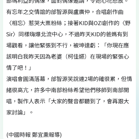
部瑪利亞的偶像，面對偶像邀請，令她心花怒放。
有忘年之交情誼的邰智源與盧廣仲，合唱創作曲
〈相忘〉惹哭大票粉絲；接著KID與OZI創作的〈野
Sir〉同樣嗨爆北流中心，不過昨天KID的爸媽有到
場觀看，讓他緊張到不行，被坤達虧：「你現在應
該明白我昨天因為老婆（柯佳嬿）在現場的緊張心
情了吧！」
演唱會圓滿落幕，邰智源笑說連2場的確很累，但情
緒很高亢，許多中南部粉絲希望他們移師到南部開
唱，製作人表示「大家的聲音都聽到了，會再跟大
家討論」。
(中國時報 鄭宜熏報導)