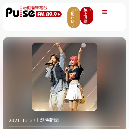
心
線
動
上
i-
收
D
聽
J
即時新聞
2021-12-27