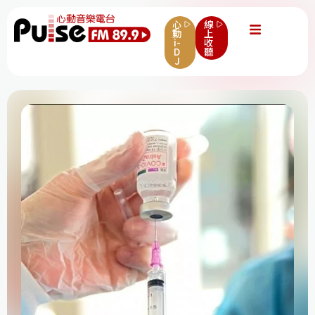
心
線
動
上
i-
收
D
聽
J