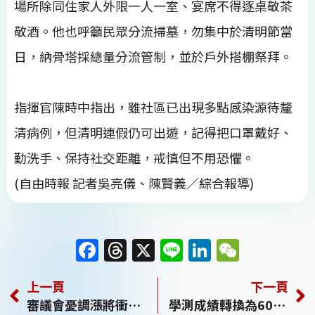
場所除同住家人外限一人一室、宴席不得逐桌敬茶
敬酒。他也呼籲民眾分流掃墓，勿集中於清明節當
日，納骨塔採總量分流管制，並於戶外搭棚祭拜。
指揮官陳時中指出，雖社區已出現多點感染源待釐
清病例，但清明連假仍可出遊，記得把口罩戴好、
勤洗手、保持社交距離，戒慎但不用恐懼。
(自由時報 記者吳亮儀、陳賢義／綜合報導)
F
T
X
Li
Li
W
a
h
n
n
e
上一頁
下一頁
c
re
e
k
C
審議會憂調漲將衝擊物價 電價暫時凍漲 6月底再議
學測成績轉換為60級分制 4月7日起上網查