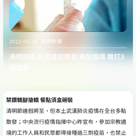
即時新聞
2022-03-30
清明防疫 分流提前祭祖 參加遶境 需打3
劑疫苗
禁鑽轎腳搶轎 餐點須盒碗裝
清明節連假將至，但本土武漢肺炎疫情在全台多點
散發；中央流行疫情指揮中心昨宣布，參加宗教遶
境的工作人員和民眾都得接種過三劑疫苗，也禁止