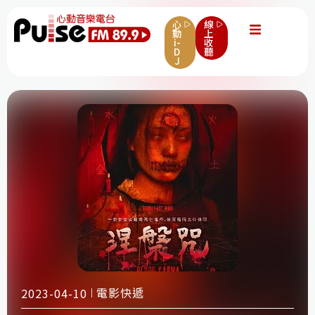
心
線
動
上
i-
收
D
聽
J
電影快遞
2023-04-10