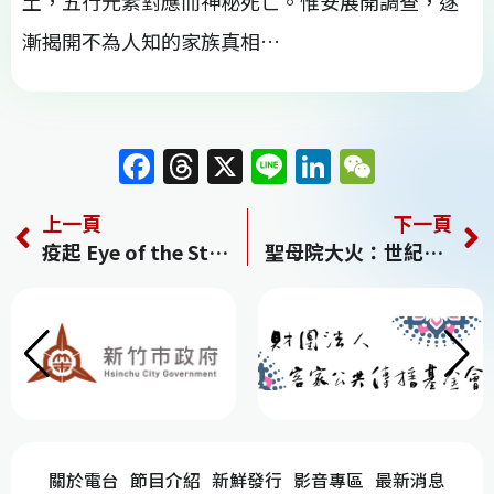
土，五行元素對應而神秘死亡。惟安展開調查，逐
漸揭開不為人知的家族真相…
F
T
X
Li
Li
W
a
h
n
n
e
上一頁
下一頁
c
re
e
k
C
疫起 Eye of the Storm
聖母院大火：世紀浩劫 Notre Dame on Fire
e
a
e
h
b
d
dI
at
o
s
n
o
k
關於電台
節目介紹
新鮮發行
影音專區
最新消息