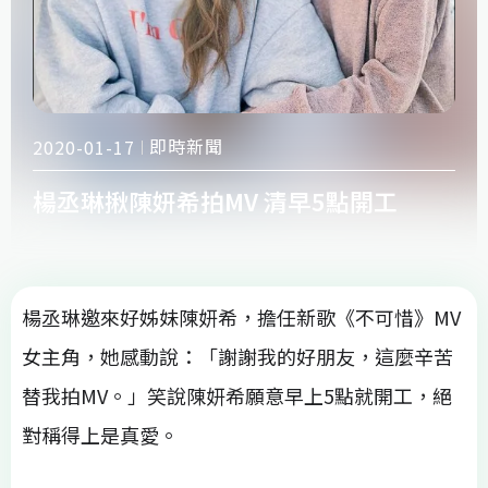
即時新聞
2020-01-17
楊丞琳揪陳妍希拍MV 清早5點開工
楊丞琳邀來好姊妹陳妍希，擔任新歌《不可惜》MV
女主角，她感動說：「謝謝我的好朋友，這麼辛苦
替我拍MV。」笑說陳妍希願意早上5點就開工，絕
對稱得上是真愛。