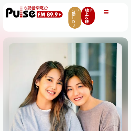
心
線
動
上
i-
收
D
聽
J