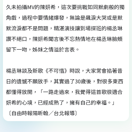
久未拍攝MV的陳妍希，這次要挑戰如同默劇般的獨
角戲，過程中要情緒爆發，無論是飆淚大哭或是默
默流淚都不是問題，精湛演技讓到場探班的楊丞琳
讚不絕口，陳妍希聞言後不忘熱情地在楊丞琳臉頰
留下一吻，姊妹之情溢於言表。
楊丞琳談及新歌《不可惜》時說，大家常會掐著昔
日的遺憾不願放手，其實過了30歲後，對很多東西
都懂得放開，「一路走過來，我覺得這首歌很適合
妍希的心境，已經成熟了，擁有自己的幸福。」
〔自由時報陽昕翰／台北報導〕