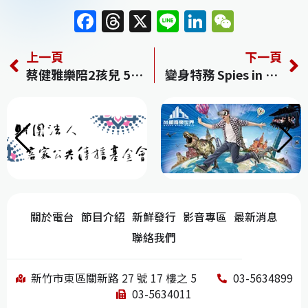
F
T
X
Li
Li
W
a
h
n
n
e
上一頁
下一頁
c
re
e
k
C
蔡健雅樂陪2孩兒 5度攻蛋時間出爐
變身特務 Spies in Disguise
e
a
e
h
b
d
dI
at
o
s
n
o
k
關於電台
節目介紹
新鮮發行
影音專區
最新消息
聯絡我們
新竹市東區關新路 27 號 17 樓之 5
03-5634899
03-5634011