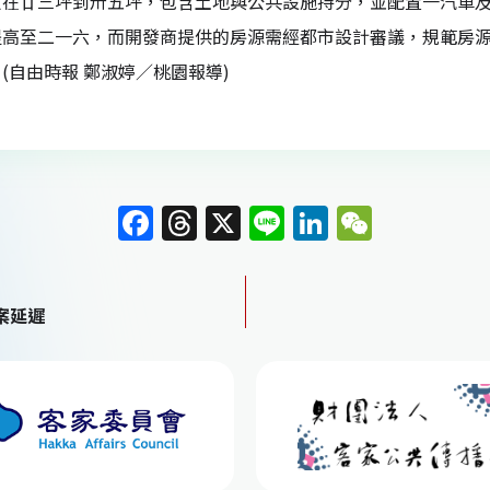
定在廿三坪到卅五坪，包含土地與公共設施持分，並配置一汽車
提高至二一六，而開發商提供的房源需經都市設計審議，規範房
(自由時報 鄭淑婷／桃園報導)
F
T
X
Li
Li
W
a
h
n
n
e
c
re
e
k
C
案延遲
e
a
e
h
b
d
dI
at
o
s
n
o
k