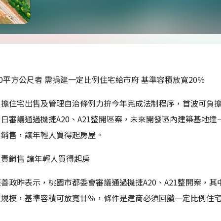
00平方公尺者 需捐建一定比例住宅給市府 基準容積放寬20％
擔住宅出售及管理自治條例力拚今年完成法制程序，首波可負擔宅
日審議通過機捷A20、A21整開區案，未來開發區內建築基地
責銷售，讓年輕人買得起房屋。
責銷售 讓年輕人買得起房
善政昨表示，桃園市都委會審議通過機捷A20、A21整開案，
定規模，基準容積可放寬廿％，條件是建商必須回饋一定比例住