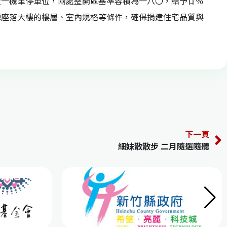
及一機車停車位，兩處整開區基準容積為一八〇，給予廿％
源座落大樓的樓層、室內規格等條件，確保捐建住宅品質與
下一頁
細妹散散步 二月隨選隨聽