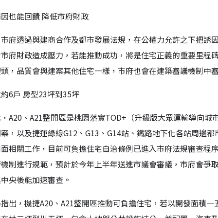
因也能回饋 降低市府財政
，市府透過與建商合作及都市發展法規，在公權力允許之下把誘
對市府財政造成壓力，若能推動成功，將是住宅正義的重要里程
裡頭，品質會與建案其他住宅一樣，市府也會在建築審議機制中
約6戶 房型23坪到35坪
，A20、A21整開區是桃園落實TOD+（升級版大眾運輸導向
案，以及捷運綠線G12、G13、G14站、鐵路地下化各站周
制面相關工作，目前可負擔住宅自治條例已進入市府法規審查程
管機制進行規範，預計於今年上半年送進市議會審議，市府會爭
進中央後能加速審查。
指出，機捷A20、A21整開區推動可負擔住宅，若以開發面積