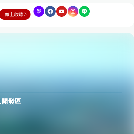
線上收聽
1開發區