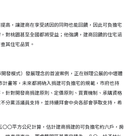
因提高，讓建商在享受誘因的同時也能回饋，因此可負擔宅
碑，對桃園甚至全國都將受益；他強調，建商回饋的住宅涵
審查其住宅品質。
城市開發模式）發展理念的首波案例，正在辦理公展的中壢體
邊都市計畫等，未來都將納入捐建可負擔宅的規範，市府也持
序，針對開發商捐建原則、定價原則、買賣機制、承購資格
取不分黨派議員支持，並持續拜會中央各部會爭取支持，希
一五〇〇平方公尺計算，估計建商捐建的可負擔宅約六戶，房