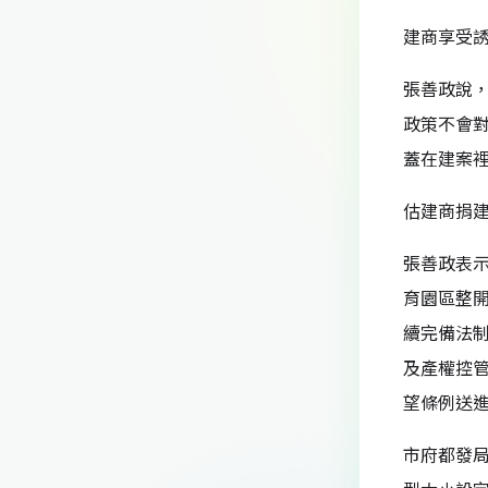
建商享受誘
張善政說
政策不會
蓋在建案
估建商捐建
張善政表示
育園區整開
續完備法
及產權控
望條例送
市府都發局