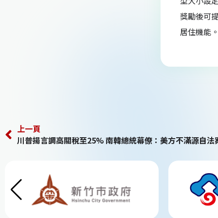
型大小設
獎勵後可
居住機能。
上一頁
川普揚言調高關稅至25% 南韓總統幕僚：美方不滿源自法