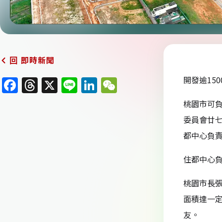
即時新聞
回
開發逾15
F
T
X
Li
Li
W
a
h
n
n
e
桃園市可負
c
re
e
k
C
委員會廿七
e
a
e
h
都中心負
b
d
dI
at
住都中心負
o
s
n
o
桃園市長張
k
面積達一
友。