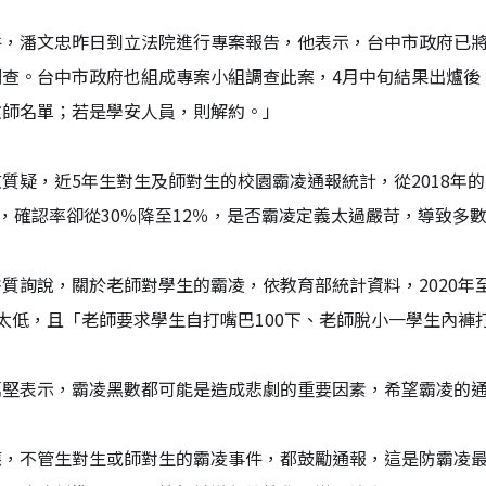
件，潘文忠昨日到立法院進行專案報告，他表示，台中市政府已將
調查。台中市政府也組成專案小組調查此案，4月中旬結果出爐後
教師名單；若是學安人員，則解約。」
質疑，近5年生對生及師對生的校園霸凌通報統計，從2018年的56
件，確認率卻從30％降至12％，是否霸凌定義太過嚴苛，導致多
質詢說，關於老師對學生的霸凌，依教育部統計資料，2020年至2
太低，且「老師要求學生自打嘴巴100下、老師脫小一學生內褲
萬堅表示，霸凌黑數都可能是造成悲劇的重要因素，希望霸凌的
應，不管生對生或師對生的霸凌事件，都鼓勵通報，這是防霸凌