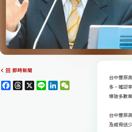
即時新聞
回
台中豐原高
F
T
X
Li
Li
W
多，確認率
a
h
n
n
e
導致多數
c
re
e
k
C
e
a
e
h
台中豐原
b
d
dI
at
及威脅送少