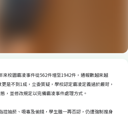
來校園霸凌事件從562件增至1942件，通報數越來越
數更是不到1成，立委質疑，學校認定霸凌定義過於嚴苛，
樣態，並修改規定以完備霸凌事件處理方式。
指控抽菸、吸毒及偷錢，學生雖一再否認，仍遭強制搜身