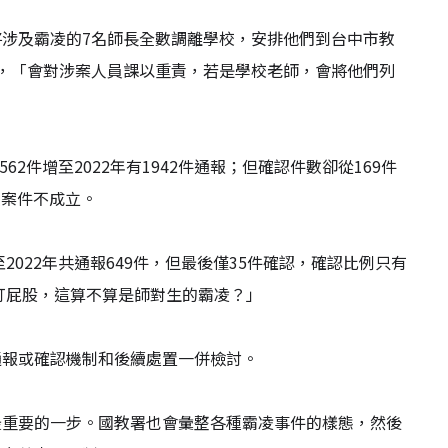
涉及霸凌的7名師長全數調離學校，安排他們到台中市教
，「會對涉案人員課以重責，若是學校老師，會將他們列
2件增至2022年有1942件通報；但確認件數卻從169件
數案件不成立。
022年共通報649件，但最後僅35件確認，確認比例只有
打屁股，這算不算是師對生的霸凌？」
通報或確認機制和後續處置一併檢討。
最重要的一步。國教署也會彙整各種霸凌事件的樣態，然後