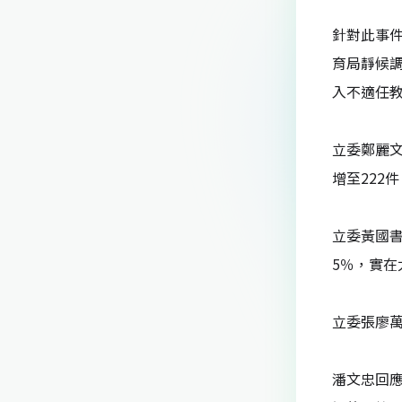
o
s
n
o
針對此事
k
育局靜候
入不適任
立委鄭麗文
增至222
立委黃國書
5％，實在
立委張廖
潘文忠回