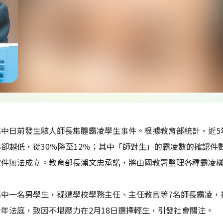
中日前發生駭人師長集體霸凌學生事件。根據教育部統計，近5年
卻越低，從30％降至12％；其中「師對生」的霸凌數的確認件
案件無法成立。教育部長潘文忠承諾，將由國教署整理各種霸凌
高中一名男學生，疑遭學校學務主任、主任教官等7名師長霸凌，
年法庭，致因不堪壓力在2月18日選擇輕生，引發社會關注。