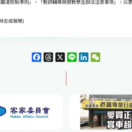
園霸凌防制準則」、「教師輔導與管教學生辦法注意事項」，以
 林志成報導)
F
T
X
Li
Li
W
a
h
n
n
e
c
re
e
k
C
e
a
e
h
b
d
dI
at
o
s
n
o
k