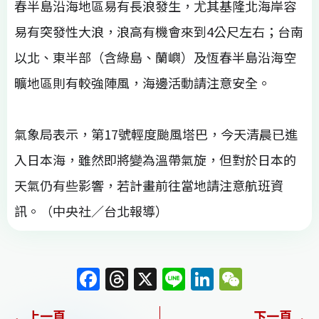
春半島沿海地區易有長浪發生，尤其基隆北海岸容
易有突發性大浪，浪高有機會來到4公尺左右；台南
以北、東半部（含綠島、蘭嶼）及恆春半島沿海空
曠地區則有較強陣風，海邊活動請注意安全。
氣象局表示，第17號輕度颱風塔巴，今天清晨已進
入日本海，雖然即將變為溫帶氣旋，但對於日本的
天氣仍有些影響，若計畫前往當地請注意航班資
訊。（中央社／台北報導）
F
T
X
Li
Li
W
a
h
n
n
e
上一頁
下一頁