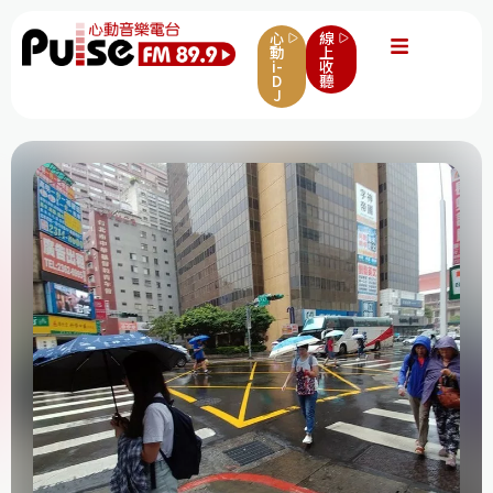
心
線
動
上
i-
收
D
聽
J