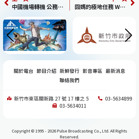
c
re
e
k
C
中國機場轉機 公務員須事先申請
囧媽的極地任務 Where’d You Go Bernadette?
e
a
e
h
b
d
dI
at
o
s
n
o
k
關於電台
節目介紹
新鮮發行
影音專區
最新消息
聯絡我們
新竹市東區關新路 27 號 17 樓之 5
03-5634899
03-5634011
Copyright © 1995 - 2026 Pulse Broadcasting Co., Ltd. All Rights
Reserved.