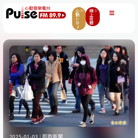
心
線
動
上
i-
收
D
聽
J
即時新聞
2025-01-03