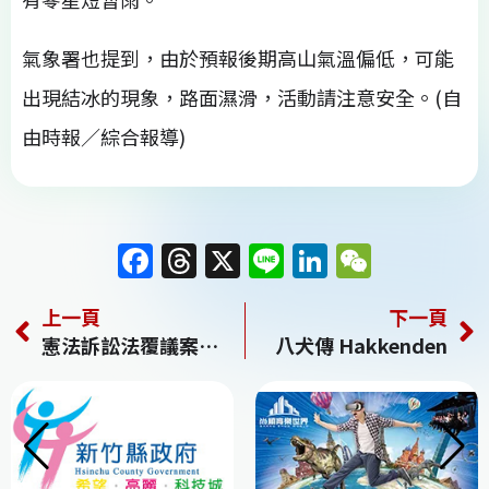
氣象署也提到，由於預報後期高山氣溫偏低，可能
出現結冰的現象，路面濕滑，活動請注意安全。(自
由時報／綜合報導)
F
T
X
Li
Li
W
a
h
n
n
e
上一頁
下一頁
c
re
e
k
C
憲法訴訟法覆議案處理時程 立院6日朝野協商
八犬傳 Hakkenden
e
a
e
h
b
d
dI
at
o
s
n
o