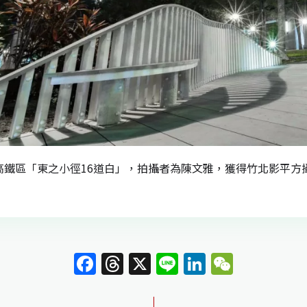
高鐵區「東之小徑16道白」，拍攝者為陳文雅，獲得竹北影平方
F
T
X
Li
Li
W
a
h
n
n
e