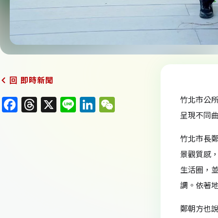
即時新聞
回
竹北市公所
F
T
X
Li
Li
W
呈現不同
a
h
n
n
e
c
re
e
k
C
竹北市長
e
a
e
h
景觀質感，
b
d
dI
at
生活圈，
o
s
n
調。依著
o
鄭朝方也
k