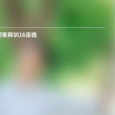
塑東興圳16座橋