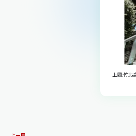
上圖:竹北
上一頁