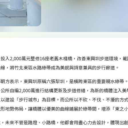
投入2,000萬元整修16座老舊木棧橋，改善東興圳步道環境
曲線，將竹北東區水路綠帶成為美感與詩意兼具的步行廊道。
鄭朝方表示，東興圳原稱六張犁圳，是橫跨東區的重要親水綠帶。
公所自編2,000萬進行結構更新及步道修繕，為新的橋體注入
並以建設「步行城市」為目標。而公所以不砍、不伐、不擾的方
地形地勢佈局，讓橋體以優美的曲線鋪展於綠帶間，增添「東之
說，未來不管是路燈、小路橋，他都會用盡心力去設計，體現出創