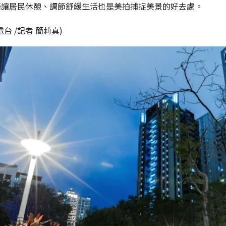
僅讓居民休憩、調節舒緩生活也是美拍捕捉美景的好去處。
台 /記者 簡莉真)