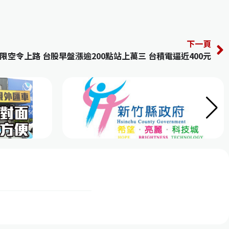
下一頁
限空令上路 台股早盤漲逾200點站上萬三 台積電逼近400元