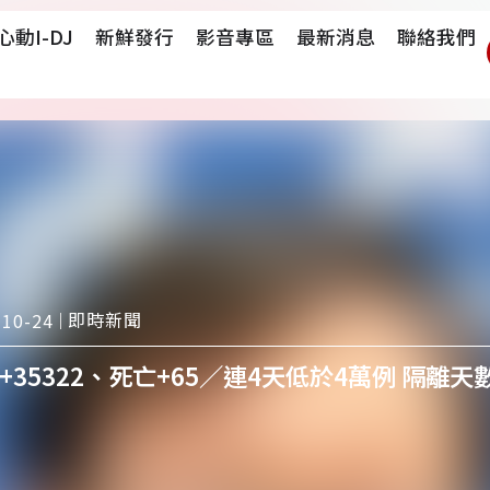
心動i-DJ
新鮮發行
影音專區
最新消息
聯絡我們
即時新聞
-10-24
+35322、死亡+65／連4天低於4萬例 隔離