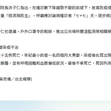
副院長洪子仁指出，在確診數下降趨勢不變的前提下，放寬防疫
考量「經濟與民生」，呼籲應討論將確診者「七+七」天，逐步微
子仁也建議，戶外口罩令的鬆綁、進出公共場所體溫監測等相關
嬰染疫不治
六十五例死亡，年紀最小的是一名四個月大男嬰，染疫後右耳出
巴腺腫，並有呼吸困難和血壓偏低狀況，最後不幸死亡，死因列
 吳亮儀／台北報導)