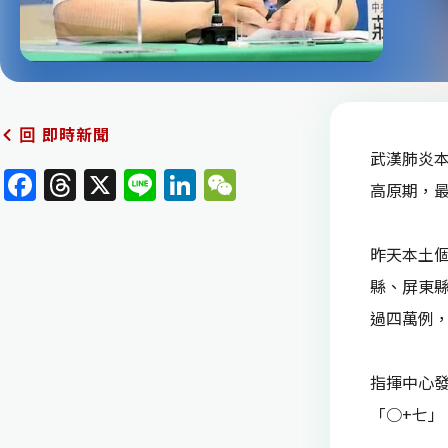
即時新聞
回
武漢肺炎本
F
T
X
Li
Li
W
高原期，
a
h
n
n
e
c
re
e
k
C
昨天本土
e
a
e
h
縣、屏東
b
d
dI
at
過四萬例
o
s
n
o
指揮中心
k
「○+七」