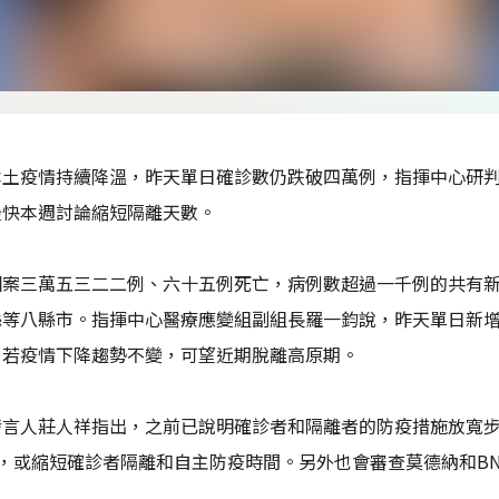
土疫情持續降溫，昨天單日確診數仍跌破四萬例，指揮中心研判
最快本週討論縮短隔離天數。
個案三萬五三二二例、六十五例死亡，病例數超過一千例的共有
縣等八縣市。指揮中心醫療應變組副組長羅一鈞說，昨天單日新
，若疫情下降趨勢不變，可望近期脫離高原期。
發言人莊人祥指出，之前已說明確診者和隔離者的防疫措施放寬步
，或縮短確診者隔離和自主防疫時間。另外也會審查莫德納和BN