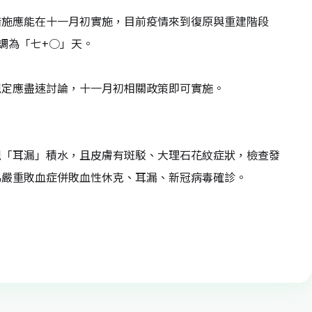
措施應能在十一月初實施，目前疫情來到復原與重建階段
調為「七+○」天。
規定應盡速討論，十一月初相關政策即可實施。
現「耳漏」積水，且皮膚有斑駁、大理石花紋症狀，檢查發
為嚴重敗血症併敗血性休克、耳漏、新冠病毒確診。