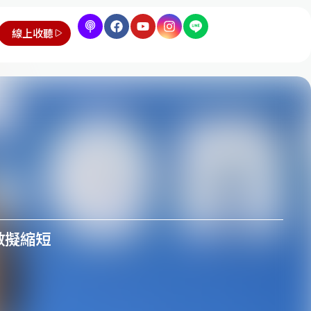
線上收聽
天數擬縮短