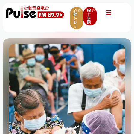
心
線
動
上
i-
收
D
聽
J