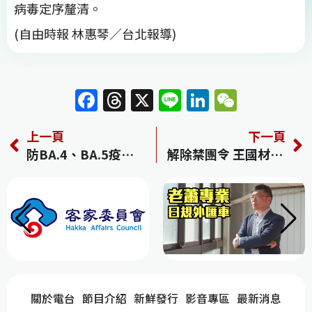
病毒定序釐清。
(自由時報 林惠琴／台北報導)
F
T
X
Li
Li
W
a
h
n
n
e
上一頁
下一頁
c
re
e
k
C
防BA.4、BA.5疫情 擴大接種第4劑？評估中
解除禁團令 王國材稱研擬時間點
e
a
e
h
b
d
dI
at
o
s
n
o
k
關於電台
節目介紹
新鮮發行
影音專區
最新消息