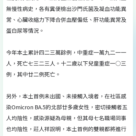
無慢性病史，各有糞便檢出沙門氏菌及凝血功能異
常、心臟收縮力下降合併血壓偏低、肝功能異常及
蛋白尿等情況。
今年本土累計四二三萬餘例，中重症一萬九二一一
人，死亡七三二三人。十二歲以下兒童重症一○三
例，其中廿二例死亡。
另外，本土首例未出國、未接觸入境者，在社區感
染Omicron BA.5的北部廿多歲女性，密切接觸者五
人均陰性，感染源疑為母親，但其母七名職場同事
也均陰性，莊人祥說明，本土首例的雙親都將進行