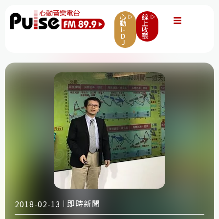
心
線
動
上
i-
收
D
聽
J
即時新聞
2018-02-13