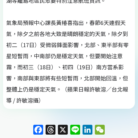
湖等離島地區民眾要特別注意航班資訊。
氣象局預報中心課長黃椿喜指出，春節6天連假天
氣，除夕之前各地大致是晴朗穩定的天氣，除夕到
初二（17日）受微弱鋒面影響，北部、東半部有零
星短暫雨，中南部仍是穩定天氣，但要開始注意
霧，而初三（18日）、初四（19日）南方雲系影
響，南部與東部將有些短暫雨，北部開始回溫，但
整體上仍是穩定天氣。（蘋果日報許敏溶／台北報
導 / 許敏溶攝）
F
T
X
Li
Li
W