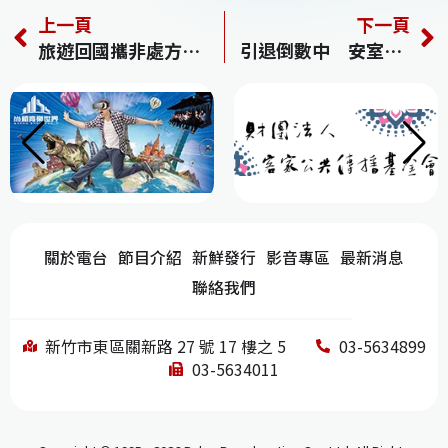
a
h
n
n
e
上一頁
下一頁
c
re
e
k
C
旅遊回國攜非處方藥 每種最多12包、合計上限36包
引退倒數中 安室奈美惠在台演唱會票價出爐
e
a
e
h
b
d
dI
at
o
s
n
o
k
關於電台
節目介紹
新鮮發行
影音專區
最新消息
聯絡我們
新竹市東區關新路 27 號 17 樓之 5
03-5634899
03-5634011