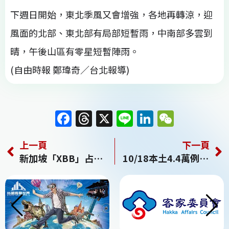
下週日開始，東北季風又會增強，各地再轉涼，迎
風面的北部、東北部有局部短暫雨，中南部多雲到
晴，午後山區有零星短暫陣雨。
(自由時報 鄭瑋奇／台北報導)
F
T
X
Li
Li
W
a
h
n
n
e
上一頁
下一頁
c
re
e
k
C
新加坡「XBB」占比5成 恐躍亞洲強勢株／香港境外移入占1成 日本、印度、泰國也有個案 指揮中心密切監測
10/18本土4.4萬例較上週同期升 增33死、102中重症
e
a
e
h
b
d
dI
at
o
s
n
o