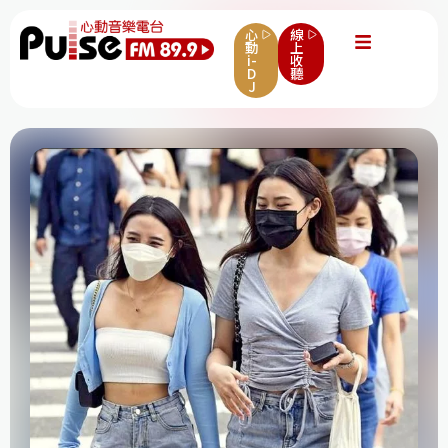
心
線
動
上
i-
收
D
聽
J