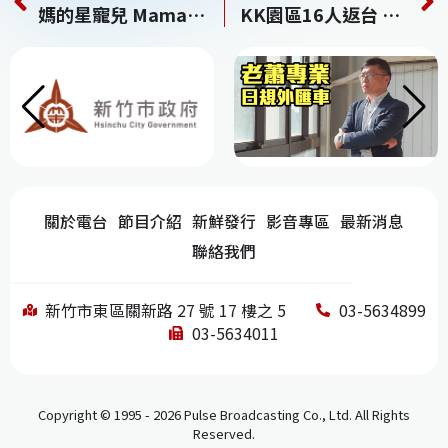
c
re
e
k
C
媽的星寵兒 Mama’s affair
KK園區16人返台 疑均從事詐騙
e
a
e
h
b
d
dI
at
o
s
n
o
k
關於電台
節目介紹
新鮮發行
影音專區
最新消息
聯絡我們
新竹市東區關新路 27 號 17 樓之 5
03-5634899
03-5634011
Copyright © 1995 - 2026 Pulse Broadcasting Co., Ltd. All Rights
Reserved.