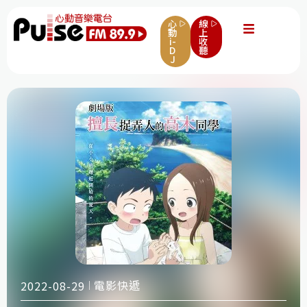
心
線
動
上
i-
收
D
聽
J
電影快遞
2022-08-29