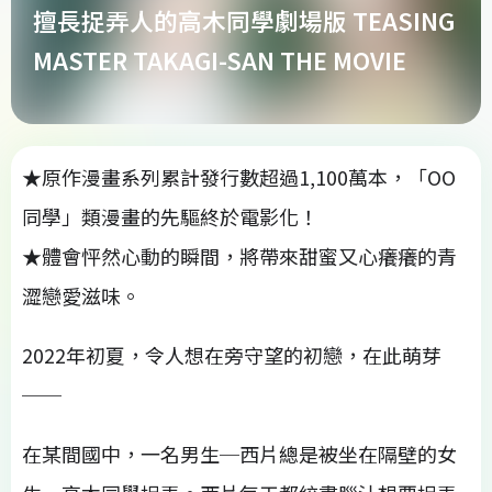
擅長捉弄人的高木同學劇場版 TEASING
MASTER TAKAGI-SAN THE MOVIE
★原作漫畫系列累計發行數超過1,100萬本，「OO
同學」類漫畫的先驅終於電影化！
★體會怦然心動的瞬間，將帶來甜蜜又心癢癢的青
澀戀愛滋味。
2022年初夏，令人想在旁守望的初戀，在此萌芽
──
在某間國中，一名男生─西片總是被坐在隔壁的女