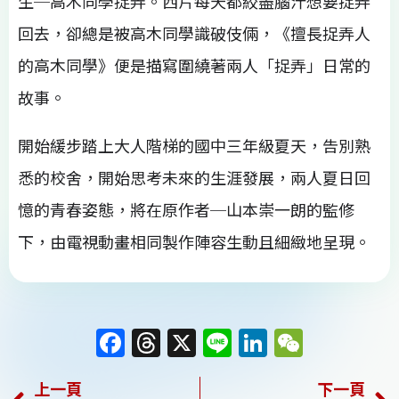
生─高木同學捉弄。西片每天都絞盡腦汁想要捉弄
回去，卻總是被高木同學識破伎倆，《擅長捉弄人
的高木同學》便是描寫圍繞著兩人「捉弄」日常的
故事。
開始緩步踏上大人階梯的國中三年級夏天，告別熟
悉的校舍，開始思考未來的生涯發展，兩人夏日回
憶的青春姿態，將在原作者─山本崇一朗的監修
下，由電視動畫相同製作陣容生動且細緻地呈現。
F
T
X
Li
Li
W
a
h
n
n
e
上一頁
下一頁