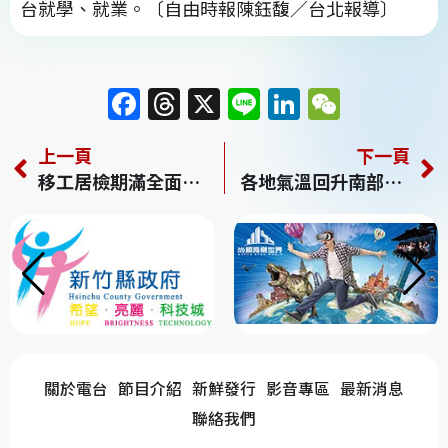
台就學、就業。〔自由時報陳鈺馥／台北報導〕
F
T
X
Li
Li
W
a
h
n
n
e
上一頁
下一頁
c
re
e
k
C
移工居檢期滿全面普篩 陰性證明有漏洞 專家籲相關措施擴及所有入境者
各地氣溫回升南部上看29度 北東仍有雨
e
a
e
h
b
d
dI
at
o
s
n
o
k
關於電台
節目介紹
新鮮發行
影音專區
最新消息
聯絡我們