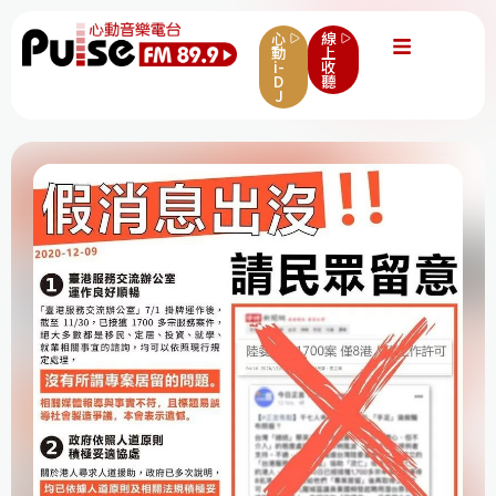
心
線
動
上
i-
收
D
聽
J