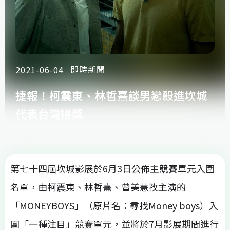
即時新聞
2021-06-04
捷報！柯震東、林哲熹談男戀殺進坎城
代表台灣拼獎
第七十四屆坎城影展於6月3日公佈主競賽單元入圍
名單，由柯震東、林哲熹、曾美慧孜主演的
「MONEYBOYS」（原片名：尋找Money boys）入
圍「一種注目」競賽單元，並將於7月影展期間進行