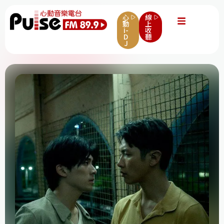
心
線
動
上
i-
收
D
聽
J