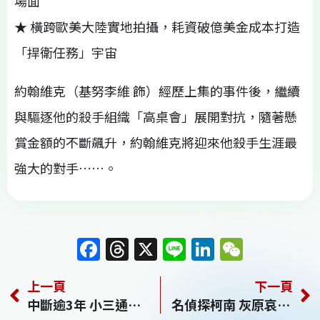
場面
★ 橫跨歐美大陸實地拍攝，耗資破億美金成本打造
「捍衛任務」宇宙
約翰維克（基努李維 飾）經歷上集的事件後，繼續
與驅逐他的殺手組織「高桌會」展開對抗，隨著懸
賞金額的不斷飆升，約翰維克將迎來他殺手生涯最
強大的對手……。
F
T
X
Li
Li
W
a
h
n
n
e
上一頁
下一頁
c
re
e
k
C
中斷逾3年 小三通中轉3月25日起恢復
名偵探柯南 灰原哀物語〜黑鐵的神祕列車〜 Detective Conan: The Story of Ai Haibara: Black Iron Mystery Train
e
a
e
h