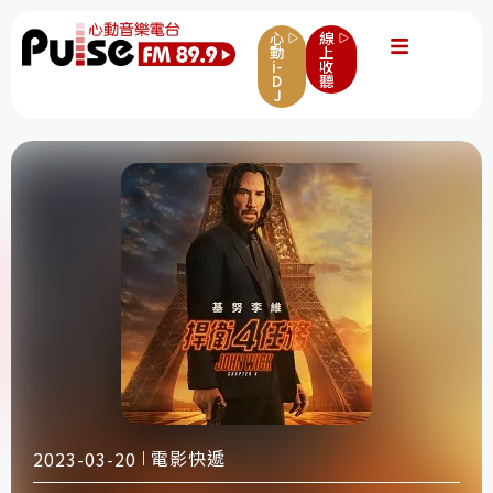
心
線
動
上
i-
收
D
聽
J
電影快遞
2023-03-20