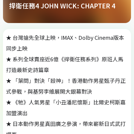
捍衛任務4 JOHN WICK: CHAPTER 4
★ 台灣搶先全球上映，IMAX、Dolby Cinema版本
同步上映
★ 系列全球賣座近6億《捍衛任務系列》原班人馬
打造最新史詩篇章
★ 「葉問」對決「殺神」！香港動作男星甄子丹正
式參戰，與基努李維展開大銀幕對決
★ 《牠》人氣男星「小丑潘尼懷斯」比爾史柯斯嘉
加盟演出
★ 日本動作男星真田廣之參演，帶來嶄新日式武打