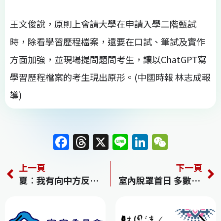
王文俊說，原則上會請大學在申請入學二階甄試
時，除看學習歷程檔案，還要在口試、筆試及實作
方面加強，並現場提問題問考生，讓以ChatGPT寫
學習歷程檔案的考生現出原形。(中國時報 林志成報
導)
F
T
X
Li
Li
W
a
h
n
n
e
上一頁
下一頁
c
re
e
k
C
夏︰我有向中方反映 台灣的不安
室內脫罩首日 多數戴牢牢／王必勝：不致造成疫情大流行 預計2、3個月後才會適應
e
a
e
h
b
d
dI
at
o
s
n