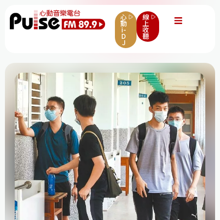
心
線
動
上
i-
收
D
聽
J