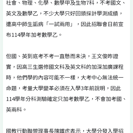
社會、物理、化學、數學甲及生物7科，不考國文、
英文及數學乙，不少大學只好回頭採計學測成績，
遭高中師生詬病「一試兩用」，因此招聯會日前宣
布114學年加考數學乙。
但國、英到底考不考一直懸而未決，王文俊昨證
實，因高三生選修國文科及英文科的加深加廣課程
時，他們學的內容可能不一樣，大考中心無法統一
命題，考量大學變革必須在入學3年前說明，因此
114學年分科測驗確定只加考數學乙，不會加考國、
英兩科。
國教行動聯盟理事長陳鐵虎表示，大學分發入學招