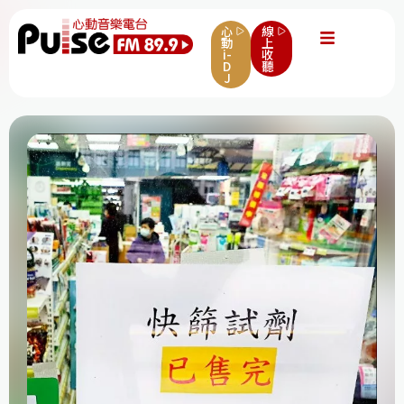
心
線
動
上
i-
收
D
聽
J