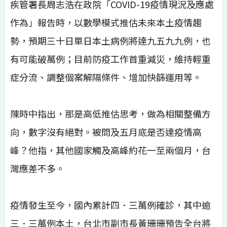
疾管署長周志浩在政院「COVID-19疫情現況及應處
作為」報告時，以數學模式推估未來本土疫情趨
勢，預期三十日單日本土病例將達九五九九例，也
有可能破萬例；目前防疫工作首重減災，維持輕重
症分流、調整個案解隔條件、增加快篩運用等。
陳時中指出，那是高低推估思考，做為相關整備方
向，數字沒有絕對。被問及五月底是否達疫情高
峰？他指，其他國家觸及高峰約花一至兩個月，台
灣應差不多。
疫情發生至今，國內累計四．三萬例確診，其中逾
三．三萬例本土，台北市副市長黃珊珊預告全台將