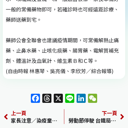
一般的常備藥物即可，若確診時也可經遠距診療、
藥師送藥到宅。
藥師公會全聯會也建議疫情期間，可常備解熱止痛
藥、止鼻水藥、止咳化痰藥、腸胃藥、電解質補充
劑、體溫計及血氧計、維生素Ｂ和Ｃ等。
(自由時報 林惠琴、吳亮儀、李欣芳／綜合報導)
F
T
X
Li
Li
W
a
h
n
n
e
上一頁
下一頁
c
re
e
k
C
家長注意／染疫童出現抽搐等6症狀 可自行緊急送醫
勞動節停駛 台鐵局長道歉 藍批三輸
e
a
e
h