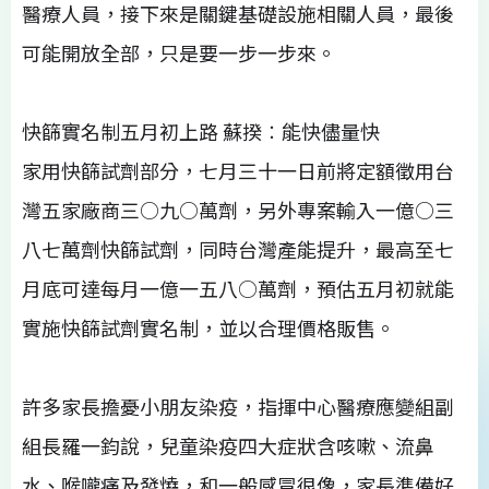
醫療人員，接下來是關鍵基礎設施相關人員，最後
可能開放全部，只是要一步一步來。
快篩實名制五月初上路 蘇揆︰能快儘量快
家用快篩試劑部分，七月三十一日前將定額徵用台
灣五家廠商三○九○萬劑，另外專案輸入一億○三
八七萬劑快篩試劑，同時台灣產能提升，最高至七
月底可達每月一億一五八○萬劑，預估五月初就能
實施快篩試劑實名制，並以合理價格販售。
許多家長擔憂小朋友染疫，指揮中心醫療應變組副
組長羅一鈞說，兒童染疫四大症狀含咳嗽、流鼻
水、喉嚨痛及發燒，和一般感冒很像，家長準備好