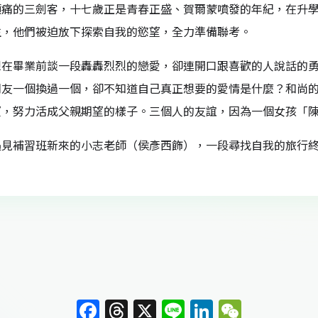
頭痛的三劍客，十七歲正是青春正盛、賀爾蒙噴發的年紀，在升
生，他們被迫放下探索自我的慾望，全力準備聯考。
想在畢業前談一段轟轟烈烈的戀愛，卻連開口跟喜歡的人說話的勇
朋友一個換過一個，卻不知道自己真正想要的愛情是什麼？和尚
望，努力活成父親期望的樣子。三個人的友誼，因為一個女孩「
遇見補習班新來的小志老師（侯彥西飾），一段尋找自我的旅行
F
T
X
Li
Li
W