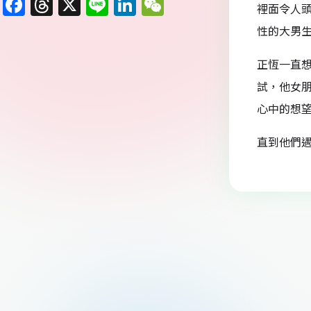
F
T
X
Li
Li
W
裡面令人
a
h
n
n
e
性的大男
c
re
e
k
C
正恆一直
e
a
e
h
試，他女
b
d
dI
at
心中的想
o
s
n
o
直到他們
k