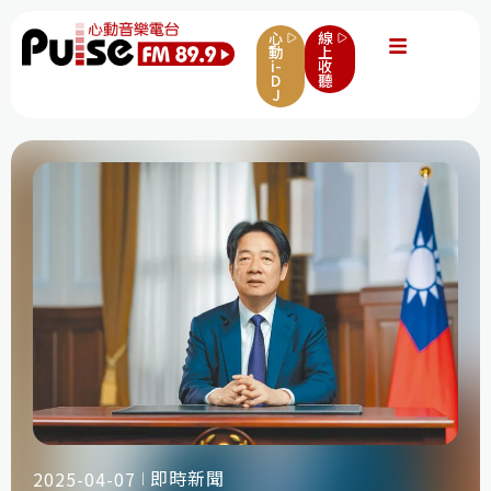
心
線
動
上
i-
收
D
聽
J
即時新聞
2025-04-07