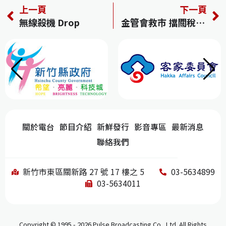
上一頁
下一頁
c
re
e
k
C
無線殺機 Drop
金管會救市 擋關稅「空軍」 調降借券限額 拉高融券保證金
e
a
e
h
b
d
dI
at
o
s
n
o
k
關於電台
節目介紹
新鮮發行
影音專區
最新消息
聯絡我們
新竹市東區關新路 27 號 17 樓之 5
03-5634899
03-5634011
Copyright © 1995 - 2026 Pulse Broadcasting Co., Ltd. All Rights