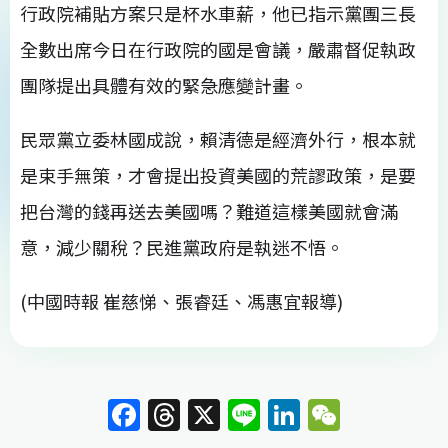
行政院補貼方案只是杯水車薪，他已指示黨團三長
全數出席今日在行政院的國是會議，嚴肅督促執政
團隊提出具體有效的緊急應變計畫。
民眾黨立委林國成說，賴清德是經濟外行，根本就
是束手無策，才會提出投資美國的荒謬政策，是要
把台灣的錢再送去美國嗎？難道這樣美國就會滿
意，減少關稅？民進黨政府是執迷不悟。
(中國時報 崔慈悌、張睿廷、馮惠宜報導)
F
T
X
Li
Li
W
a
h
n
n
e