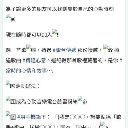
為了讓更多的朋友可以找到屬於自己的心動時刻
現在隨時都可以加入
選一首歌
，透過
#電台傳遞
那份情感，
透
過歌曲
#傳達心意
。還記得那首歌裡藏著的，是你
#
當時的心情和故事
….
活動辦法：
成為心動音樂電台臉書粉絲
#用手機錄下
： 「(我是○○○，想要點播「歌
手+歌曲」送給○○○，因為「理由…..」)