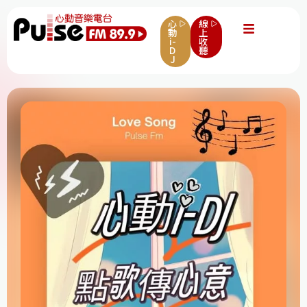
心
線
動
上
i-
收
D
聽
J