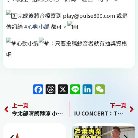
完成後將音檔寄到
play@pulse899.com
或是
傳訊給
#心動小編
都可。
心動小編
：只要投稿錄音者就有抽獎資格
喔
F
T
X
Li
Li
W
a
h
n
n
e
上一頁
下一頁
c
re
e
k
C
今北部晴朗轉涼 小年夜恐有寒流襲台
IU CONCERT：THE WINNING
e
a
e
h
b
d
dI
at