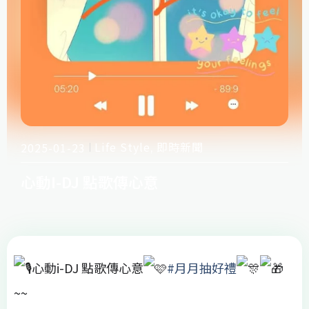
Life Style
即時新聞
2025-01-23
,
心動I-DJ 點歌傳心意
心動i-DJ 點歌傳心意
#月月抽好禮
~~