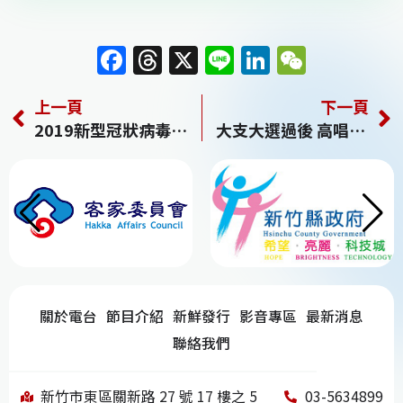
F
T
X
Li
Li
W
a
h
n
n
e
上一頁
下一頁
c
re
e
k
C
2019新型冠狀病毒泰國病例 疾管署︰不排除人傳人
大支大選過後 高唱明天會更好
e
a
e
h
b
d
dI
at
o
s
n
o
k
關於電台
節目介紹
新鮮發行
影音專區
最新消息
聯絡我們
新竹市東區關新路 27 號 17 樓之 5
03-5634899