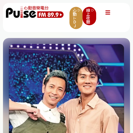
心
線
動
上
i-
收
D
聽
J