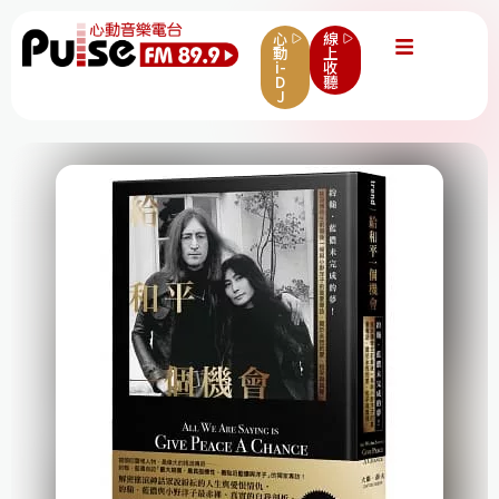
心
線
動
上
i-
收
D
聽
J