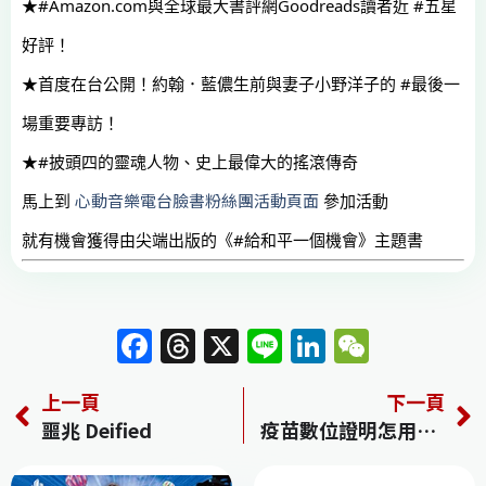
★
#Amazon
.com與全球最大書評網Goodreads讀者近 
#五星
好評
！
★首度在台公開！約翰．藍儂生前與妻子小野洋子的 
#最後一
場重要專訪
！
★
#披頭四的靈魂人物
、史上最偉大的搖滾傳奇
心動音樂電台臉書粉絲團活動頁面
馬上到 
 參加活動
就有機會獲得由尖端出版的《
#給和平一個機會
》主題書
F
T
X
Li
Li
W
a
h
n
n
e
上一頁
下一頁
c
re
e
k
C
噩兆 Deified
疫苗數位證明怎用？ 指揮中心下午2時說明
e
a
e
h
b
d
dI
at