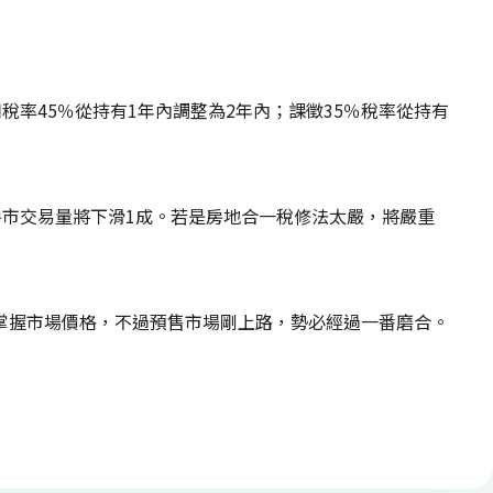
率45％從持有1年內調整為2年內；課徵35％稅率從持有
市交易量將下滑1成。若是房地合一稅修法太嚴，將嚴重
能掌握市場價格，不過預售市場剛上路，勢必經過一番磨合。