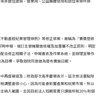
位等非居住建築、營業用、公益團體使用和自住等條件排
《不動產經紀業管理條例》等修正草案，被稱為「實價登錄
且即時申報、增訂主管機關查核權及加重屢不改正罰則、明定
須配合修正相關子法、申報書表及作業系統，並辦理宣導作
日為目標，爭取政院同意做為發布實施日期。
聲中再度被提及；財政部次長李慶華表示，這次修法重點除
一稅調整要很小心，因為可能會影響產業和就業市場，所以
主納入範圍，主因目前法人短期買賣只課營所稅20％和個