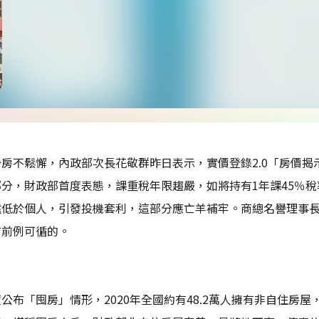
房不鬆懈，內政部次長花敬群昨日表示，實價登錄2.0「房價揭
分，財政部首度表態，課重稅年限趨嚴，如將持有1年課45％
遠低於個人，引發投機套利，這部分應亡羊補牢。商總名譽理事
有前例可循的。
公布「囤房」情形，2020年全國約有48.2萬人擁有非自住房屋，