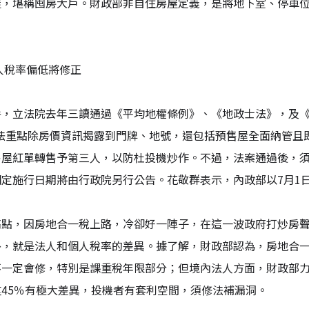
屋，堪稱囤房大戶。財政部非自住房屋定義，是將地下室、停車
人稅率偏低將修正
房，立法院去年三讀通過《平均地權條例》、《地政士法》，及
修法重點除房價資訊揭露到門牌、地號，還包括預售屋全面納管
售屋紅單轉售予第三人，以防杜投機炒作。不過，法案通過後，
明定施行日期將由行政院另行公告。花敬群表示，內政部以7月1
高點，因房地合一稅上路，冷卻好一陣子，在這一波政府打炒房
外，就是法人和個人稅率的差異。據了解，財政部認為，房地合
不一定會修，特別是課重稅年限部分；但境內法人方面，財政部力
45％有極大差異，投機者有套利空間，須修法補漏洞。