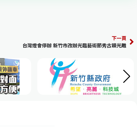
下一頁
台灣燈會停辦 新竹市改辦光臨藝術節秀古蹟光雕