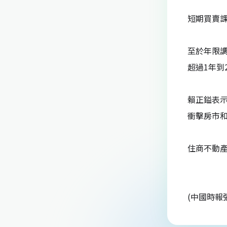
短期買賣課
至於年限調
超過1年到
賴正鎰表
衝擊房市
住商不動產
(中國時報