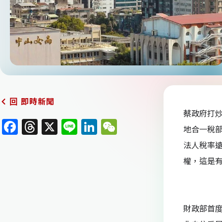
即時新聞
回
蔡政府打炒
F
T
X
Li
Li
W
地合一稅部
a
h
n
n
e
法人稅率
c
re
e
k
C
權，這是
e
a
e
h
b
d
dI
at
o
s
n
財政部首度
o