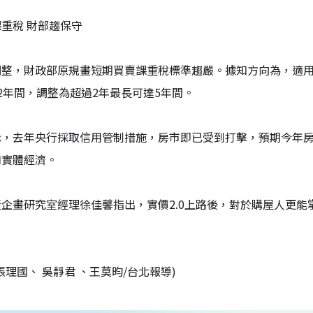
重稅 財部趨保守
整，財政部原規畫短期買賣課重稅標準趨嚴。據知方向為，適用稅
2年間，調整為超過2年最長可達5年間。
示，去年央行採取信用管制措施，房市即已受到打擊，預期今年房
和實體經濟。
企畫研究室經理徐佳馨指出，實價2.0上路後，對於購屋人更
張理國、 吳靜君 、王莫昀/台北報導)