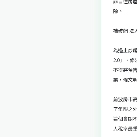
非自住房
k
除。
補破網 法
為遏止炒
2.0」，
不得將預
業，條文
前波房巿
了年限之
這個會期
人稅率最重