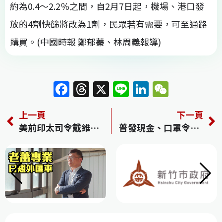
約為0.4～2.2％之間，自2月7日起，機場、港口發
放的4劑快篩將改為1劑，民眾若有需要，可至通路
購買。(中國時報 鄭郁蓁、林周義報導)
F
T
X
Li
Li
W
a
h
n
n
e
上一頁
下一頁
c
re
e
k
C
美前印太司令戴維森訪台 曾評估中國2027年攻台
普發現金、口罩令鬆綁 疫後復甦成陳建仁內閣首要挑戰
e
a
e
h
b
d
dI
at
o
s
n
o
k