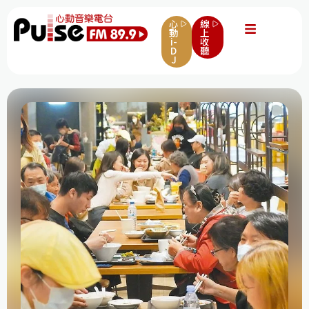
心
線
動
上
i-
收
D
聽
J