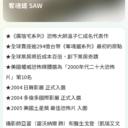
奪魂鋸 SAW
★《厲陰宅系列》恐怖大師溫子仁成名代表作
★全球賣座逾294億台幣《奪魂鋸系列》最初的原點
★全球票房將近成本百倍，創下票房奇蹟
★美國權威恐怖媒體選為「2000年代二十大恐怖
片」第10名
★2004 日舞影展 正式入選
★2004 多倫多國際影展 正式入選
★2005 美國土星獎 最佳恐怖片 入圍
攝影師亞當（雷沃納爾 飾）和醫生戈登（凱瑞艾文