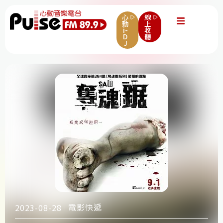
心
線
動
上
i-
收
D
聽
J
電影快遞
2023-08-28