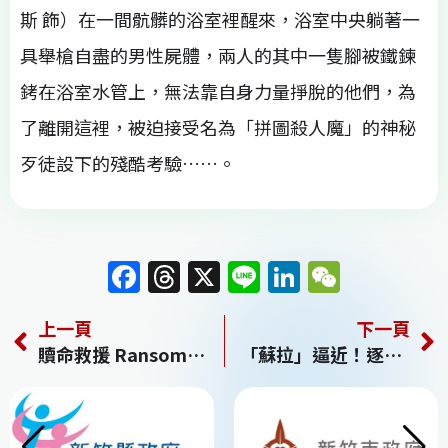
斯 飾）在一間骯髒的浴室裡醒來，浴室中央躺著一
具舉槍自盡的男性屍體，兩人的其中一隻腳被鐵鍊
銬在浴室水管上，無法靠自身力量掙脫的他們，為
了離開這裡，被迫接受名為「拼圖殺人魔」的神秘
歹徒設下的殘酷考驗……。
F
T
X
Li
Li
W
a
h
n
n
e
上一頁
下一頁
c
re
e
k
C
贖命救援 Ransomed
「蘇拉」逼近！逐漸北轉、影響加大 週三強度恐達巔峰
e
a
e
h
b
d
dI
at
o
s
n