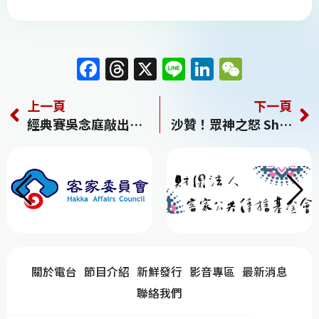
F
T
X
Li
Li
W
a
h
n
n
e
上一頁
下一頁
c
re
e
k
C
經典賽吳念庭敲出首轟 台灣隊5比12不敵巴拿馬
沙贊！眾神之怒 Shazam! Fury of the Gods
e
a
e
h
b
d
dI
at
o
s
n
o
k
關於電台
節目介紹
新鮮發行
影音專區
最新消息
聯絡我們