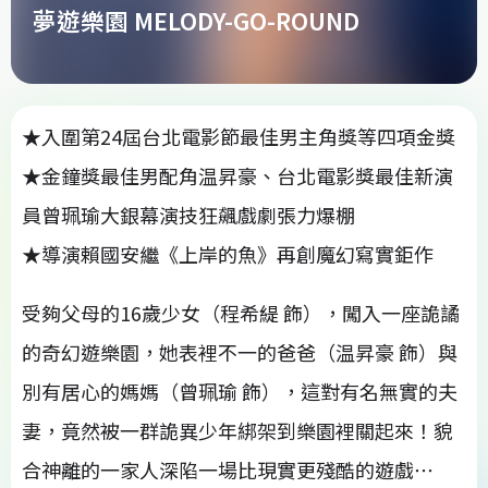
夢遊樂園 MELODY-GO-ROUND
★入圍第24屆台北電影節最佳男主角獎等四項金獎
★金鐘獎最佳男配角温昇豪、台北電影獎最佳新演
員曾珮瑜大銀幕演技狂飆戲劇張力爆棚
★導演賴國安繼《上岸的魚》再創魔幻寫實鉅作
受夠父母的16歲少女（程希緹 飾），闖入一座詭譎
的奇幻遊樂園，她表裡不一的爸爸（温昇豪 飾）與
別有居心的媽媽（曾珮瑜 飾），這對有名無實的夫
妻，竟然被一群詭異少年綁架到樂園裡關起來！貌
合神離的一家人深陷一場比現實更殘酷的遊戲⋯