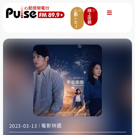
心
線
動
上
i-
收
D
聽
J
電影快遞
2023-03-13